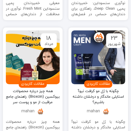
نوآوری سنسوداین: خمیردندان
معرفی خمیردندان پمپی
پمپی Deep Clean، راهکاری برای
سنسوداین Fresh Mint: نوآوری در
دندان‌های حساس در فصل‌های
محافظت از دندان‌های حساس
مختلف مقدمه: انقلابی در مراقبت
مقدمه: نوآوری سنسوداین،
از دندان‌های حساس ...
لبخندی بدون درد در ایران ...
18
23
شهریور
مرداد
مقالات کاربردی
مقالات کاربردی
چگونه با ژل مو کرافت نیوآ
همه چیز درباره محصولات
استایلی ماندگار و درخشان داشته
بیوکسین (Bioxcin): راهنمای جامع
باشیم؟
مراقبت از مو و پوست سر
mahan
mahan
چگونه با ژل مو کرافت نیوآ
همه چیز درباره محصولات
استایلی ماندگار و درخشان داشته
بیوکسین (Bioxcin): راهنمای جامع