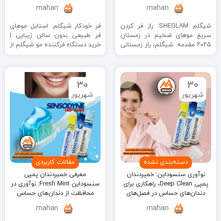
ماهان مارکت ارس
mahan
mahan
شیگلم SHEGLAM: راز فر کردن
فر خودکار شیگلم: استایل موهای
سریع موهای ضخیم در زمستان
فر طبیعی بدون سالن زیبایی |
۲۰۲۵ مقدمه: شیگلم، راز زمستانی
خرید دستگاه فرکننده مو شیگلم از
برای فر کردن سریع موهای ...
ماهان مارکت ارس ...
30
30
شهریور
شهریور
دسته‌بندی نشده
مقالات کاربردی
نوآوری سنسوداین: خمیردندان
معرفی خمیردندان پمپی
پمپی Deep Clean، راهکاری برای
سنسوداین Fresh Mint: نوآوری در
دندان‌های حساس در فصل‌های
محافظت از دندان‌های حساس
مختلف
mahan
mahan