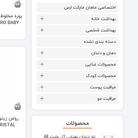
اختصاصی ماهان مارکت ارس
پوره مخلوط 
بهداشت خانه
بهداشت شخصی
uree mixed
دسته بندی نشده
e 120gr
دهان و دندان
محصولات غذایی
محصولات کودک
مراقبت پوست
مراقبت مو
روغن زیتو
محصولات
KRISTAL حجم 500 م
نخ دندان نعنایی آل وایت All