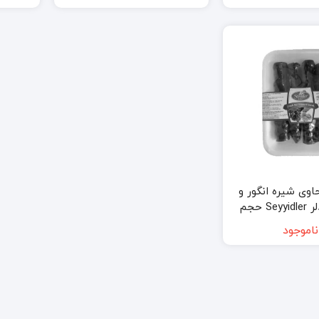
ی شیره انگور و
گردو سیدلر Seyyidler حجم
 گرم Seyyidler Cevizli Bol
ناموجود
Pekmezli Sucu
2
1