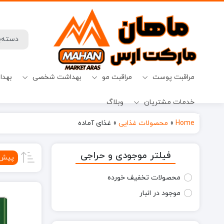
مراقبت پوست
مراقبت مو
بهداشت شخصی
بهدا
خدمات مشتریان
وبلاگ
افترشیو
آب نبات
میسلارواتر
شامپو ضدریزش
حفظ حریم خصوصی
قرص ماشین ظرفشویی
Home
»
محصولات غذایی
»
غذای آماده
فیلتر موجودی و حراجی
پیش‌
محصولات تخفیف خورده
موجود در انبار