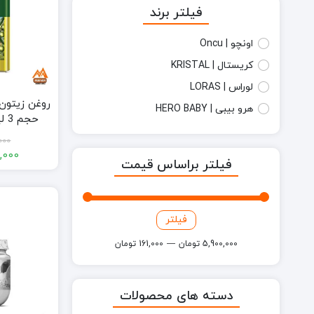
فیلتر برند
اونچو | Oncu
کریستال | KRISTAL
لوراس | LORAS
هرو بیبی | HERO BABY
000 ML
000
,000
فیلتر براساس قیمت
فیلتر
قیمت
قیمت
کمتر
بیشتر
5,900,000 تومان
—
161,000 تومان
دسته های محصولات