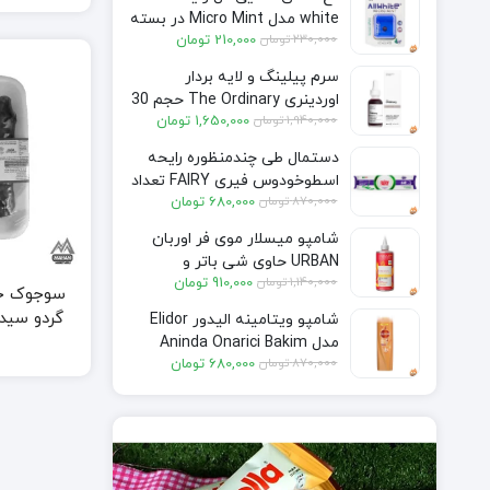
white مدل Micro Mint در بسته
قیمت
قیمت
230,000
تومان
210,000
تومان
50 متری
فعلی:
اصلی:
سرم پیلینگ و لایه بردار
210,000 تومان.
230,000 تومان
اوردینری The Ordinary حجم 30
بود.
قیمت
قیمت
1,940,000
تومان
1,650,000
تومان
میل
فعلی:
اصلی:
دستمال طی چندمنظوره رایحه
1,650,000 تومان.
1,940,000 تومان
اسطوخودوس فیری FAIRY تعداد
بود.
قیمت
قیمت
870,000
تومان
680,000
تومان
50 برگی
فعلی:
اصلی:
شامپو میسلار موی فر اوربان
680,000 تومان.
870,000 تومان
URBAN حاوی شی باتر و
بود.
قیمت
قیمت
1,140,000
تومان
910,000
تومان
هبیسکوس واتر حجم 340 میل
سوجوک حاو
فعلی:
اصلی:
شامپو ویتامینه الیدور Elidor
910,000 تومان.
1,140,000 تومان
400
مدل Aninda Onarici Bakim
بود.
قیمت
قیمت
870,000
تومان
680,000
تومان
مخصوص موهای آسیب دیده
k 400gr
فعلی:
اصلی:
حجم 400 میل
680,000 تومان.
870,000 تومان
بود.