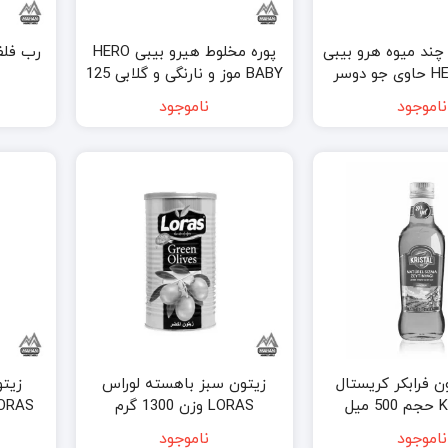
چند میوه هرو بیبی
پوره مخلوط هیرو بیبی HERO
HERO BABY حاوی جو دوسر
BABY موز و نارنگی و گلابی 125
بدون شکر افزوده 120 گرم
گرم Hero Baby banana,
ناموجود
ناموجود
tangerine and pear fruit
hero baby fruit p
puree 125gr
fruit and juic
ن فرابکر کریستال
زیتون سبز باهسته لوراس
زیتو
یل
LORAS وزن 1300 گرم
LORAS شیشه‌ای 465
ناموجود
ناموجود