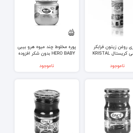
ی روغن زیتون فرابکر
پوره مخلوط چند میوه هرو بیبی
طبیعی کریستال KRISTAL
HERO BABY بدون شکر افزوده
حجم ۱۵۰ میل
حجم 125 گرم hero baby fruit
ناموجود
ناموجود
puree multi fruit mix 125gr