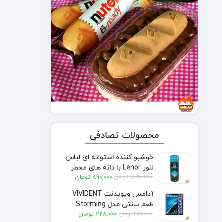
محصولات تصادفی
خوشبو کننده استوانه ای لباس
لنور Lenor با دانه های معطر
قیمت
قیمت
1,050,000
تومان
890,000
تومان
حجم 155 گرم
فعلی:
اصلی:
آدامس ویویدنت VIVIDENT
890,000 تومان.
1,050,000 تومان
طعم سنتی مدل Storming
بود.
قیمت
قیمت
251,000
تومان
228,000
تومان
بسته 12 عددی