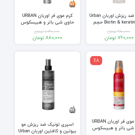
کرم مو ضد ریزش اوربان Urban
کرم موی فر اوربان URBAN
مدل Biotin & keratin حجم
حاوی شی باتر و هبیسکوس
250 میل
واتر حجم 175 میل
980,000
تومان
1,030,000
تومان
760,000
تومان
880,000
تومان
قیمت
قیمت
قیمت
قیمت
فعلی:
اصلی:
فعلی:
اصلی:
760,000 تومان.
980,000 تومان
880,000 تومان.
1,030,000 تومان
٪8
بود.
بود.
موس موی فر اوربان URBAN
اسپری تونیک ضد ریزش مو
شی باتر و هبیسکوس
بیوتین و کافئین اوربان Urban
تر حجم 150 میل