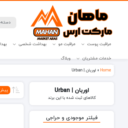
مراقبت پوست
مراقبت مو
بهداشت شخصی
بهدا
خدمات مشتریان
وبلاگ
افترشیو
آب نبات
میسلارواتر
شامپو ضدریزش
حفظ حریم خصوصی
قرص ماشین ظرفشویی
Home
»
اوربان | Urban
اوربان | Urban
پیش‌
کالاهای ثبت شده با این برند
فیلتر موجودی و حراجی