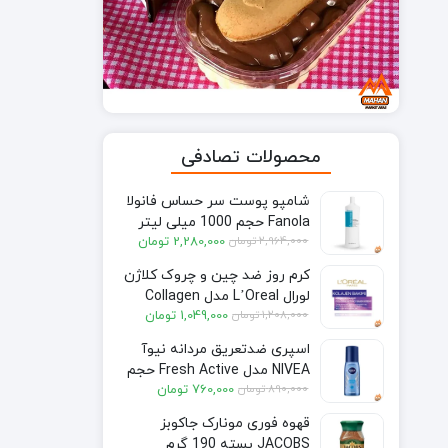
محصولات تصادفی
شامپو پوست سر حساس فانولا
Fanola حجم 1000 میلی لیتر
قیمت
قیمت
2,964,000
تومان
2,280,000
تومان
فعلی:
اصلی:
کرم روز ضد چین و چروک کلاژن
2,280,000 تومان.
2,964,000 تومان
لورال L’Oreal مدل Collagen
بود.
قیمت
قیمت
1,208,000
تومان
1,049,000
تومان
حجم 50 میل
فعلی:
اصلی:
اسپری ضدتعریق مردانه نیوآ
1,049,000 تومان.
1,208,000 تومان
NIVEA مدل Fresh Active حجم
بود.
قیمت
قیمت
890,000
تومان
760,000
تومان
75 میل
فعلی:
اصلی:
قهوه فوری مونارک جاکوبز
760,000 تومان.
890,000 تومان
JACOBS بسته 190 گرم