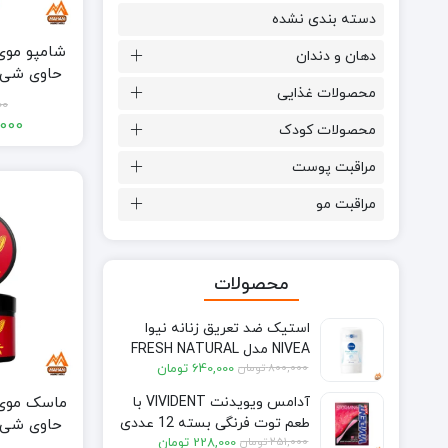
دسته بندی نشده
دهان و دندان
حاوی شی 
محصولات غذایی
واتر حجم 
00
000
محصولات کودک
مراقبت پوست
مراقبت مو
محصولات
استیک ضد تعریق زنانه نیوا
NIVEA مدل FRESH NATURAL
قیمت
قیمت
800,000
تومان
640,000
تومان
حجم 50 میل
فعلی:
اصلی:
آدامس ویویدنت VIVIDENT با
640,000 تومان.
800,000 تومان
طعم توت فرنگی بسته 12 عددی
حاوی شی 
بود.
قیمت
قیمت
251,000
تومان
228,000
تومان
واتر حجم 