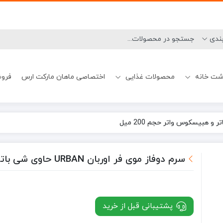
شت خانه
محصولات غذایی
اختصاصی ماهان مارکت ارس
فروش
نحوه ارسال
شامپو ضدشوره
میسلارواتر چشم
بوگیر ماشین ظرفشویی
تیغ و یدک اصلاح آقایان
آدامس و خوشبوکننده دهان
بیسکوییت
شامپو کراتینه
رهگیری سفارشات
ژل شستشو صور
ژل و فوم اصلاح آق
جرم گیر ماشین 
سرم دوفاز موی فر اوربان URBAN حاوی شی باتر و هبیسکوس واتر حجم 200 میل
پشتیبانی قبل از خرید