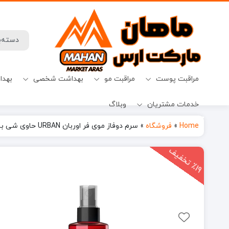
مراقبت پوست
مراقبت مو
بهداشت شخصی
بهدا
خدمات مشتریان
وبلاگ
افترشیو
آب نبات
میسلارواتر
شامپو ضدریزش
حفظ حریم خصوصی
قرص ماشین ظرفشویی
Home
»
فروشگاه
»
سرم دوفاز موی فر اوربان URBAN حاوی شی باتر و هبیسکوس واتر حجم 200 میل
1
9
ت
خ
ف
ی
٪
ف