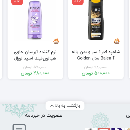
٪16
٪26
شامپو 4در1 سر و بدن باله
نرم كننده آبرسان حاوی
آ Balea مدل Golden
هيالورونيك اسيد لورال
Intense حجم 300 میل
LOREAL حجم 175 ميل
680,000
تومان
570,000
تومان
500,000
تومان
480,000
تومان
قیمت
قیمت
قیمت
قیمت
فعلی:
اصلی:
فعلی:
اصلی:
ومان
500,000 تومان.
680,000 تومان
480,000 تومان.
570,000 تومان
بود.
بود.
بازگشت به بالا
ن
عضویت در خبرنامه