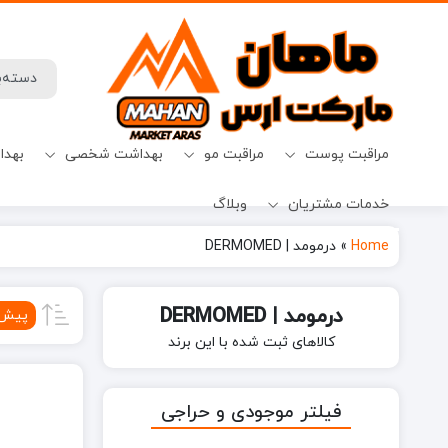
مراقبت پوست
مراقبت مو
بهداشت شخصی
بهدا
خدمات مشتریان
وبلاگ
افترشیو
آب نبات
میسلارواتر
شامپو ضدریزش
حفظ حریم خصوصی
قرص ماشین ظرفشویی
Home
»
درمومد | DERMOMED
درمومد | DERMOMED
پیش‌
کالاهای ثبت شده با این برند
فیلتر موجودی و حراجی