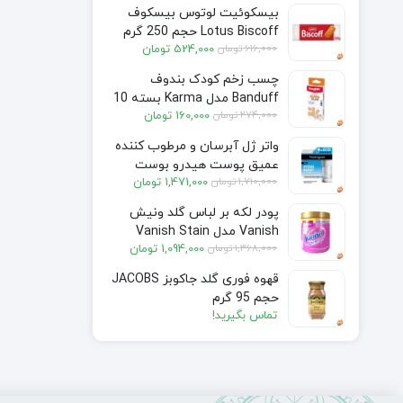
بیسکوئیت لوتوس بیسکوف
Lotus Biscoff حجم 250 گرم
قیمت
قیمت
616,000
تومان
524,000
تومان
فعلی:
اصلی:
چسب زخم کودک بندوف
524,000 تومان.
616,000 تومان
Banduff مدل Karma بسته 10
بود.
قیمت
قیمت
274,000
تومان
160,000
تومان
عددی Banduff Karma Yara
فعلی:
اصلی:
Bandı 10PCs
واتر ژل آبرسان و مرطوب کننده
160,000 تومان.
274,000 تومان
عمیق پوست هیدرو بوست
بود.
قیمت
قیمت
1,710,000
تومان
1,471,000
تومان
نوتروژینا Neutrogena انواع
فعلی:
اصلی:
پوست حجم 50 میل
پودر لکه بر لباس گلد ونیش
1,471,000 تومان.
1,710,000 تومان
Vanish مدل Vanish Stain
بود.
قیمت
قیمت
1,368,000
تومان
1,094,000
تومان
Remover Powder حجم 800
فعلی:
اصلی:
میل
قهوه فوری گلد جاکوبز JACOBS
1,094,000 تومان.
1,368,000 تومان
حجم 95 گرم
بود.
تماس بگیرید!