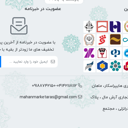
ن
عضویت در خبرنامه
با عضویت در خبرنامه از آخرین پی
تخفیف های ما زودتر از بقیه با 
 هایپراسکار، ماهان
09188742150-04142118112
تجاری آرش مال ، پلاک
mahanmarketaras@gmail.com
د بندرانزلی ، مجتمع