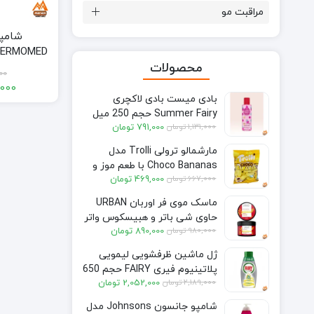
مراقبت مو
شامپو
محصولات
مدل Vitality حجم 1000 میل
00
000
بادی میست بادی لاکچری
Summer Fairy حجم 250 میل
قیمت
قیمت
1,131,000
تومان
791,000
تومان
فعلی:
اصلی:
مارشمالو ترولی Trolli مدل
791,000 تومان.
1,131,000 تومان
Choco Bananas با طعم موز و
بود.
قیمت
قیمت
667,000
تومان
469,000
تومان
شکلات 150 گرم Trolli Choco
فعلی:
اصلی:
Bananas 150gr
ماسک موی فر اوربان URBAN
469,000 تومان.
667,000 تومان
حاوی شی باتر و هبیسکوس واتر
بود.
قیمت
قیمت
980,000
تومان
890,000
تومان
حجم 230 میل
فعلی:
اصلی:
ژل ماشین ظرفشویی لیمویی
890,000 تومان.
980,000 تومان
پلاتینیوم فیری FAIRY حجم 650
بود.
قیمت
قیمت
2,189,000
تومان
2,052,000
تومان
میل
فعلی:
اصلی:
شامپو جانسون Johnsons مدل
2,052,000 تومان.
2,189,000 تومان