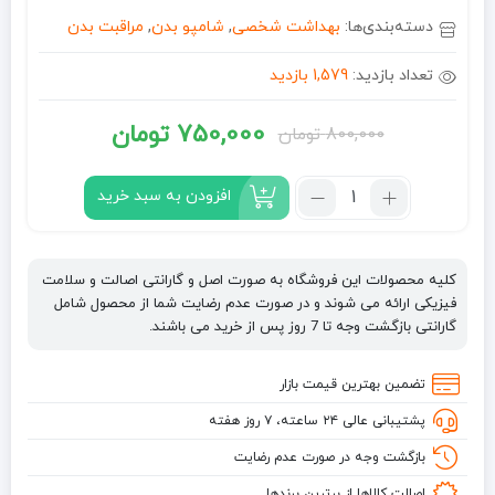
دسته‌بندی‌ها:
بهداشت شخصی
,
شامپو بدن
,
مراقبت بدن
تعداد بازدید:
1,579 بازدید
750,000
تومان
800,000
تومان
قیمت
قیمت
فعلی:
اصلی:
تعداد:
افزودن به سبد خرید
شامپو
750,000 تومان.
800,000 تومان
بدن
بود.
درمومد
کلیه محصولات این فروشگاه به صورت اصل و گارانتی اصالت و سلامت
DERMOMED
فیزیکی ارائه می شوند و در صورت عدم رضایت شما از محصول شامل
حاوی
گارانتی بازگشت وجه تا 7 روز پس از خرید می باشند.
عصاره
انبه
تضمین بهترین قیمت بازار
مدل
پشتیبانی عالی ۲۴ ساعته، ۷ روز هفته
ENERGIA
حجم
بازگشت وجه در صورت عدم رضایت
1000
اصالت کالاها از برترین برندها