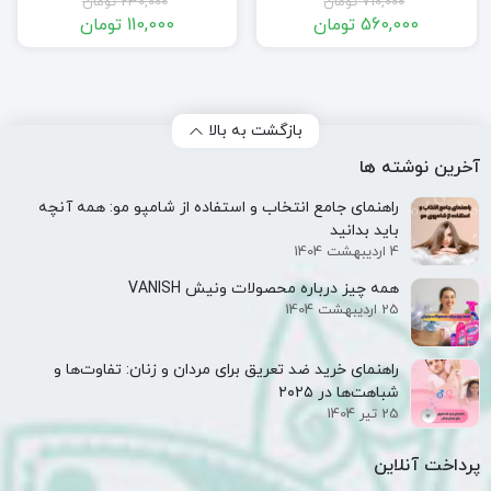
710,000
تومان
230,000
تومان
560,000
تومان
110,000
تومان
قیمت
قیمت
قیمت
قیمت
فعلی:
اصلی:
فعلی:
اصلی:
560,000 تومان.
710,000 تومان
110,000 تومان.
230,000 تومان
بود.
بود.
بازگشت به بالا
آخرین نوشته ها
راهنمای جامع انتخاب و استفاده از شامپو مو: همه آنچه
باید بدانید
4 اردیبهشت 1404
همه‌ چیز درباره محصولات ونیش VANISH
25 اردیبهشت 1404
راهنمای خرید ضد تعریق برای مردان و زنان: تفاوت‌ها و
شباهت‌ها در ۲۰۲۵
25 تیر 1404
پرداخت آنلاین