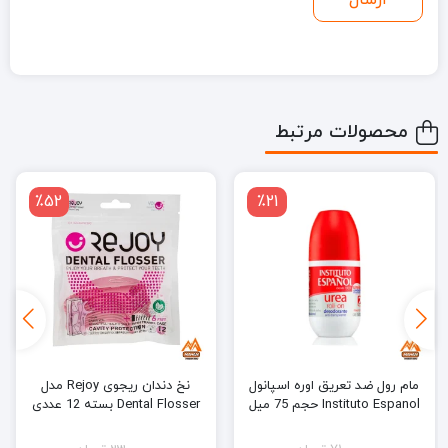
محصولات مرتبط
٪52
٪21
مام رول ضد تعریق اوره اسپانول
نخ دندان ریجوی Rejoy مدل
Instituto Espanol حجم 75 میل
Dental Flosser بسته 12 عددی