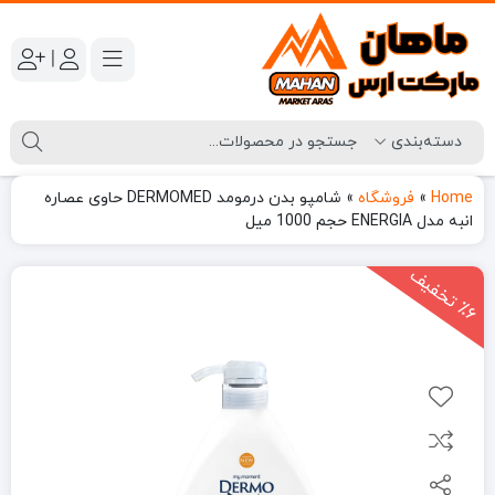
|
Home
»
فروشگاه
»
شامپو بدن درمومد DERMOMED حاوی عصاره
انبه مدل ENERGIA حجم 1000 میل
6
ت
خ
ف
ی
٪
ف