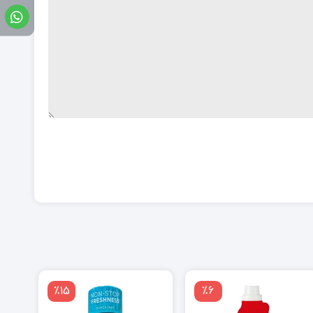
٪15
٪6