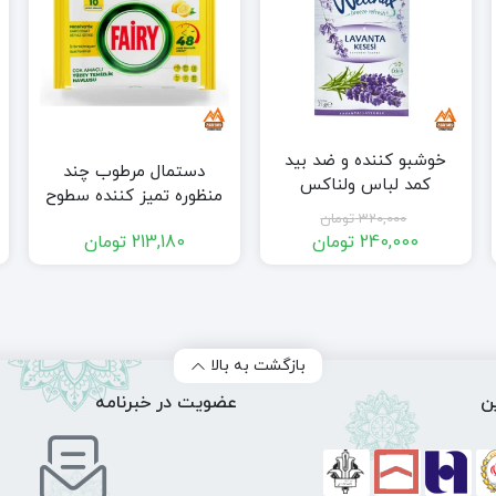
خوشبو کننده و ضد بید
دستمال مرطوب چند
کمد لباس ولناکس
منظوره تمیز کننده سطوح
Wellnax مدل Lavanta
فیری FAIRY تعداد 10 برگی
320,000
تومان
Kesesi حجم 21 میل
240,000
تومان
213,180
تومان
حاوی لیمو ، سرکه سفید و
قیمت
قیمت
جوش شیرین
فعلی:
اصلی:
ن
240,000 تومان.
320,000 تومان
بود.
بازگشت به بالا
ن
عضویت در خبرنامه