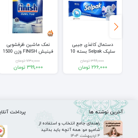
ین
دستمال کاغذی جیبی
نمک ماشین ظرفشویی
ش FINISH
سلپک Selpak بسته 10
فینیش FINISH وزن 1500
عددی مدل Selpak Ultra
گرم مدل Finish
399,000
تومان
730,000
تومان
Dishwasher Salt 1.5KG
Soft Set of 10 Wipes
266,000
تومان
399,000
تومان
قیمت
قیمت
قیمت
قیمت
فعلی:
اصلی:
فعلی:
اصلی:
547,0 تومان
266,000 تومان.
399,000 تومان
399,000 تومان.
730,000 توما
بود.
بود.
آخرین نوشته ها
پرداخت آنلای
راهنمای جامع انتخاب و استفاده از
شامپو مو: همه آنچه باید بدانید
4 اردیبهشت 1404