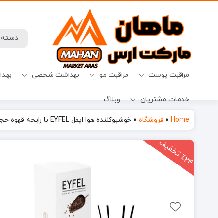
مراقبت پوست
مراقبت مو
بهداشت شخصی
بهدا
خدمات مشتریان
وبلاگ
افترشیو
آب نبات
میسلارواتر
شامپو ضدریزش
حفظ حریم خصوصی
قرص ماشین ظرفشویی
Home
»
فروشگاه
»
خوشبوکننده هوا ایفل EYFEL با رایحه قهوه حجم ۱۲۰ میل
2
4
ت
خ
ف
ی
٪
ف