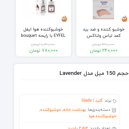
خوشبو کننده و ضد بید
خوشبوکننده هوا ایفل
کمد لباس ولناکس
EYFEL با رایحه bouquet
Wellnax مدل Pudra efekt
حجم ۱۲۰ میل
320,000
تومان
1,030,000
تومان
حجم 21 میل
240,000
تومان
780,000
تومان
قیمت
قیمت
قیمت
قیمت
فعلی:
اصلی:
فعلی:
اصلی:
240,000 تومان.
320,000 تومان
780,000 تومان.
1,030,000 تومان
بود.
بود.
برند:
گلید | Glade
دسته‌بندی‌ها:
بهداشت خانه
,
خوشبوکننده
,
خوشبوکننده هوا
تعداد بازدید:
2,512 بازدید