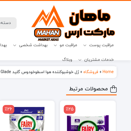
مراقبت پوست
مراقبت مو
بهداشت شخصی
بهدا
خدمات مشتریان
وبلاگ
افترشیو
آب نبات
میسلارواتر
شامپو ضدریزش
حفظ حریم خصوصی
قرص ماشین ظرفشویی
Home
»
فروشگاه
»
ژل خوشبوکننده هوا اسطوخودوس گلید Glade حجم 150 میل مدل Lavender
محصولات مرتبط
٪26
٪25
٪