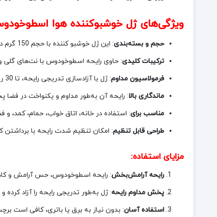
ویژگی‌های ژل خوشبوکننده هوا اسطوخودوس گلید
حجم و بسته‌بندی
: این ژل خوشبو کننده با حجم 150 گرم در بسته‌بندی پلاستیکی شفاف و شیک عرضه می‌شود که طراحی آن، استفاده و قرارگیری در فضاهای مختلف را آسان کرده است.
ترکیبات کلیدی
: حاوی رایحه اسطوخودوس با نت‌های گلی و 
فرمولاسیون مداوم
: ژل با آزادسازی تدریجی رایحه، تا 30 روز عطر دلپذیری را در محیط پخش می‌کند.
ماندگاری بالا
: رایحه آن به‌طور مداوم و یکنواخت در فضا
مناسب برای
: استفاده در خانه، اتاق خواب، حمام، کمد، و 
طراحی قابل تنظیم
: امکان تنظیم شدت رایحه با برداشتن ک
مزایای استفاده:
رایحه آرامش‌بخش
: رایحه اسطوخودوس، حس آرامش و کاهش
پخش مداوم رایحه
: ژل به‌طور تدریجی رایحه را آزاد کرده و تا 30 روز فضا را معطر نگه می‌د
استفاده آسان
: بدون نیاز به برق یا باتری، کافی است برچس