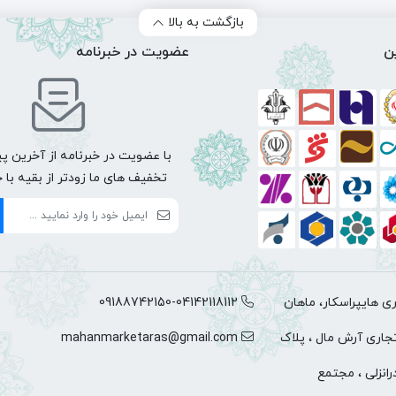
بازگشت به بالا
ن
عضویت در خبرنامه
با عضویت در خبرنامه از آخرین پی
تخفیف های ما زودتر از بقیه با 
 هایپراسکار، ماهان
09188742150-04142118112
تجاری آرش مال ، پلاک
mahanmarketaras@gmail.com
د بندرانزلی ، مجتمع