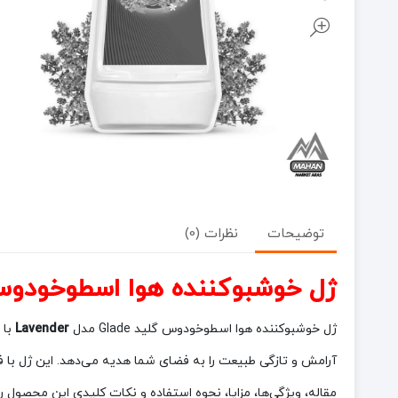
توضیحات
نظرات (0)
ژل خوشبوکننده هوا اسطوخودوس گلید Glade حجم 150 میل 
ژل خوشبوکننده هوا اسطوخودوس گلید Glade مدل
Lavender
آرامش و تازگی طبیعت را به فضای شما هدیه می‌دهد. این ژل با ف
مقاله، ویژگی‌ها، مزایا، نحوه استفاده و نکات کلیدی این محصول 