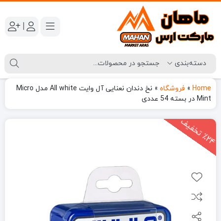
|
Home
»
فروشگاه
»
نخ دندان نعنایی آل وایت All white مدل Micro
Mint در بسته 54 عددی
2
4
ت
خ
ف
ی
٪
ف