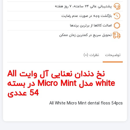
مدل
پشتیبانی عالی ۲۴ ساعته، ۷ روز هفته
Micro
Mint
بازگشت وجه در صورت عدم رضایت
در
اصالت کالاها از برترین برندها
بسته
54
تحویل سریع در کمترین زمان ممکن
عددی
توضیحات
نظرات (0)
نخ دندان نعنایی آل وایت All
white مدل Micro Mint در بسته
54 عددی
All White Micro Mint dental floss 54pcs