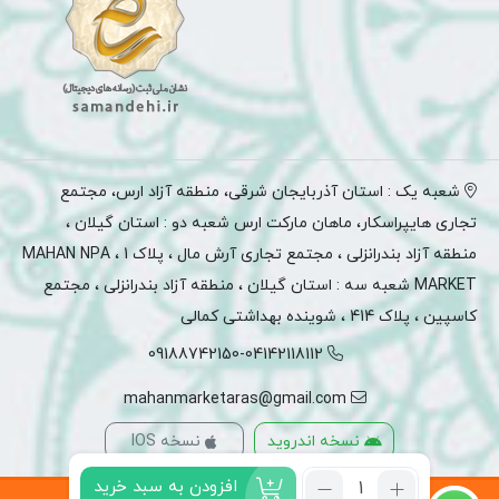
شعبه یک : استان آذربایجان شرقی، منطقه آزاد ارس، مجتمع
تجاری هایپراسکار، ماهان مارکت ارس شعبه دو : استان گیلان ،
منطقه آزاد بندرانزلی ، مجتمع تجاری آرش مال ، پلاک 1 ، MAHAN NPA
MARKET شعبه سه : استان گیلان ، منطقه آزاد بندرانزلی ، مجتمع
کاسپین ، پلاک 414 ، شوینده بهداشتی کمالی
09188742150-04142118112
mahanmarketaras@gmail.com
نسخه اندروید
نسخه IOS
تعداد:
افزودن به سبد خرید