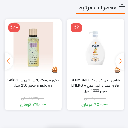
محصولات مرتبط
٪30
٪6
شامپو بدن درمومد DERMOMED
بادی میست بادی لاکچری Golden
حاوی عصاره انبه مدل ENERGIA
shadows حجم 250 میل
حجم 1000 میل
800,000
تومان
1,131,000
تومان
750,000
تومان
791,000
تومان
قیمت
قیمت
قیمت
قیمت
فعلی:
اصلی:
فعلی:
اصلی:
750,000 تومان.
800,000 تومان
791,000 تومان.
1,131,000 تومان
بود.
بود.