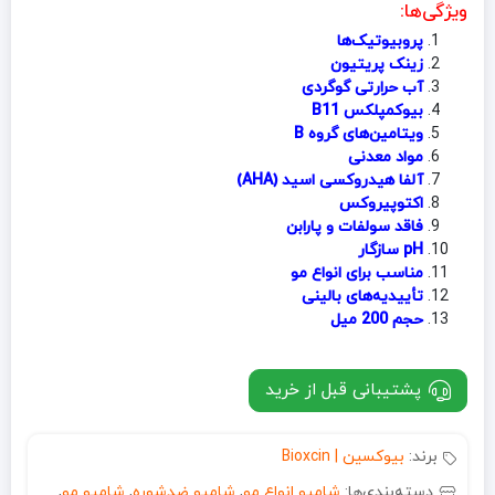
ویژگی‌ها:
پروبیوتیک‌ها
زینک پریتیون
آب حرارتی گوگردی
بیوکمپلکس B11
ویتامین‌های گروه B
مواد معدنی
آلفا هیدروکسی اسید (AHA)
اکتوپیروکس
فاقد سولفات و پارابن
pH سازگار
مناسب برای انواع مو
تأییدیه‌های بالینی
حجم 200 میل
پشتیبانی قبل از خرید
برند:
بیوکسین | Bioxcin
دسته‌بندی‌ها:
شامپو انواع مو
,
شامپو ضدشوره
,
شامپو مو
,