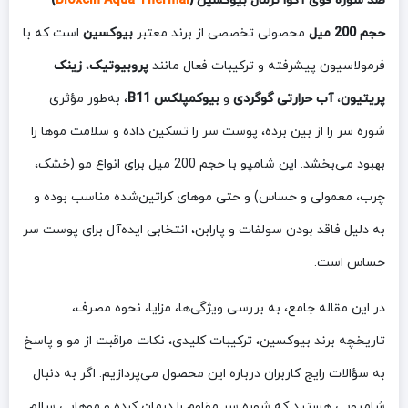
ضد شوره قوی آکوا ترمال بیوکسین (
Bioxcin Aqua Thermal
)
حجم 200 میل
محصولی تخصصی از برند معتبر
بیوکسین
است که با
فرمولاسیون پیشرفته و ترکیبات فعال مانند
پروبیوتیک
،
زینک
پریتیون
،
آب حرارتی گوگردی
و
بیوکمپلکس B11
، به‌طور مؤثری
شوره سر را از بین برده، پوست سر را تسکین داده و سلامت موها را
بهبود می‌بخشد. این شامپو با حجم 200 میل برای انواع مو (خشک،
چرب، معمولی و حساس) و حتی موهای کراتین‌شده مناسب بوده و
به دلیل فاقد بودن سولفات و پارابن، انتخابی ایده‌آل برای پوست سر
حساس است.
در این مقاله جامع، به بررسی ویژگی‌ها، مزایا، نحوه مصرف،
تاریخچه برند بیوکسین، ترکیبات کلیدی، نکات مراقبت از مو و پاسخ
به سؤالات رایج کاربران درباره این محصول می‌پردازیم. اگر به دنبال
شامپویی هستید که شوره سر مقاوم را درمان کرده و موهایی سالم