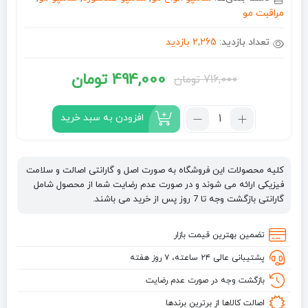
مراقبت مو
تعداد بازدید:
2,265 بازدید
494,000
تومان
716,000
تومان
قیمت
قیمت
فعلی:
اصلی:
تعداد:
افزودن به سبد خرید
شامپو
494,000 تومان.
716,000 تومان
ضد
بود.
شوره
کلیه محصولات این فروشگاه به صورت اصل و گارانتی اصالت و سلامت
قوی
فیزیکی ارائه می شوند و در صورت عدم رضایت شما از محصول شامل
آکوا
گارانتی بازگشت وجه تا 7 روز پس از خرید می باشند.
ترمال
بیوکسین
تضمین بهترین قیمت بازار
Bioxcin
پشتیبانی عالی ۲۴ ساعته، ۷ روز هفته
مناسب
انواع
بازگشت وجه در صورت عدم رضایت
مو
اصالت کالاها از برترین برندها