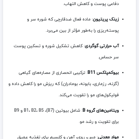
دفاعی پوست و کاهش التهاب.
زینک پریتیون
: ماده فعال ضدقارچی که شوره سر و
پوسته‌ریزی را به‌طور مؤثر از بین می‌برد.
آب حرارتی گوگردی
: کاهش تشکیل شوره و تسکین پوست
سر حساس.
بیوکمپلکس B11
: ترکیبی انحصاری از عصاره‌های گیاهی
(گزنه، رزماری، بابونه، بومادران) که ریزش مو را کاهش داده و
فولیکول‌های مو را تقویت می‌کند.
ویتامین‌های گروه B
: شامل بیوتین (B7)، B1، B2، B5 و B9
برای تقویت و رشد مو.
مواد معدنی
: مس، روی، آهن و کلسیم برای تغذیه عمیق