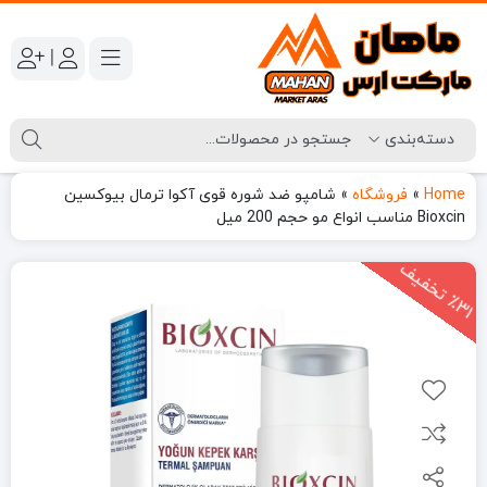
|
Home
»
فروشگاه
»
شامپو ضد شوره قوی آکوا ترمال بیوکسین
Bioxcin مناسب انواع مو حجم 200 میل
3
1
ت
خ
ف
ی
٪
ف