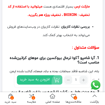
مارکت ارس
بسیار اقتصادی هست
میتوانید با استفاده از کد
تخفیف : BIOXCIN ، تخفیف ویژه هم بگیرید.
بررسی نظرات کاربران
: نظرات کاربران در وب‌سایت‌های فروش
می‌تواند به انتخاب بهتر کمک کند.
سؤالات متداول :
1. آیا شامپو آکوا ترمال بیوکسین برای موهای کراتین‌شده
مناسب است؟
بله، این شامپو فاقد سولفات بوده و برای موهای کراتین‌شده ایمن
تعداد:
افزودن به سبد خرید
است.
شامپو
ضد
2. چه مدت طول می‌کشد تا شوره سر با این شامپو از بین
شوره
برود؟
قوی
0
0
0
بازگشت
آکوا
علاقه‌مندی‌ها
صفحه اصلی
مقایسه
سبد خرید