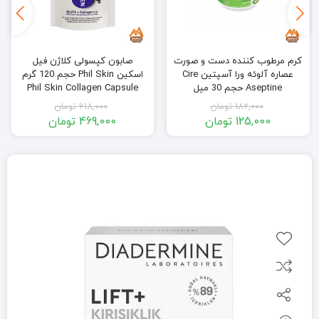
کرم مرطوب کننده دست و صورت
صابون کپسولی کلاژن فیل
عصاره آلوئه ورا آسپتین Cire
اسکین Phil Skin حجم 120 گرم
Aseptine حجم 30 میل
Phil Skin Collagen Capsule
Soap 120gr
182,000
تومان
618,000
تومان
125,000
تومان
469,000
تومان
قیمت
قیمت
قیمت
قیمت
فعلی:
اصلی:
فعلی:
اصلی:
125,000 تومان.
182,000 تومان
469,000 تومان.
618,000 تومان
بود.
بود.