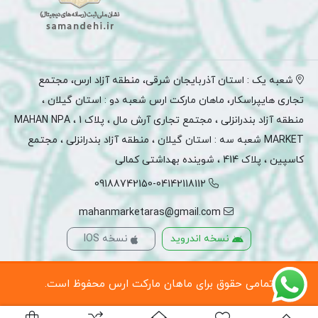
شعبه یک : استان آذربایجان شرقی، منطقه آزاد ارس، مجتمع
تجاری هایپراسکار، ماهان مارکت ارس شعبه دو : استان گیلان ،
منطقه آزاد بندرانزلی ، مجتمع تجاری آرش مال ، پلاک 1 ، MAHAN NPA
MARKET شعبه سه : استان گیلان ، منطقه آزاد بندرانزلی ، مجتمع
کاسپین ، پلاک 414 ، شوینده بهداشتی کمالی
09188742150-04142118112
mahanmarketaras@gmail.com
نسخه اندروید
نسخه IOS
تمامی حقوق برای ماهان مارکت ارس محفوظ است.