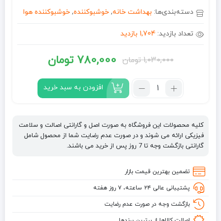
دسته‌بندی‌ها:
بهداشت خانه
,
خوشبوکننده
,
خوشبوکننده هوا
تعداد بازدید:
1,704 بازدید
780,000
تومان
1,030,000
تومان
قیمت
قیمت
فعلی:
اصلی:
تعداد:
افزودن به سبد خرید
خوشبوکننده
780,000 تومان.
1,030,000 تومان
هوا
بود.
ایفل
کلیه محصولات این فروشگاه به صورت اصل و گارانتی اصالت و سلامت
EYFEL
فیزیکی ارائه می شوند و در صورت عدم رضایت شما از محصول شامل
با
گارانتی بازگشت وجه تا 7 روز پس از خرید می باشند.
رایحه
bouquet
تضمین بهترین قیمت بازار
حجم
پشتیبانی عالی ۲۴ ساعته، ۷ روز هفته
۱۲۰
میل
بازگشت وجه در صورت عدم رضایت
اصالت کالاها از برترین برندها