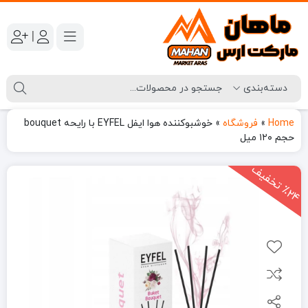
|
Home
»
فروشگاه
»
خوشبوکننده هوا ایفل EYFEL با رایحه bouquet
حجم ۱۲۰ میل
2
4
ت
خ
ف
ی
٪
ف