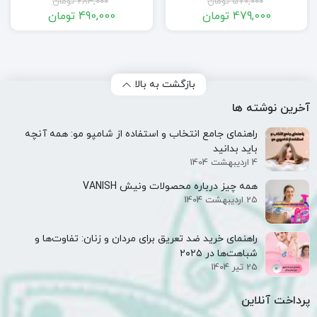
684,000
تومان
320,000
تومان
490,000
تومان
240,000
تومان
قیمت
قیمت
قیمت
قیمت
فعلی:
اصلی:
فعلی:
اصلی:
490,000 تومان.
684,000 تومان
240,000 تومان.
320,000 تومان
بود.
بود.
بازگشت به بالا
آخرین نوشته ها
راهنمای جامع انتخاب و استفاده از شامپو مو: همه آنچه
باید بدانید
4 اردیبهشت 1404
همه‌ چیز درباره محصولات ونیش VANISH
25 اردیبهشت 1404
راهنمای خرید ضد تعریق برای مردان و زنان: تفاوت‌ها و
شباهت‌ها در ۲۰۲۵
25 تیر 1404
پرداخت آنلاین