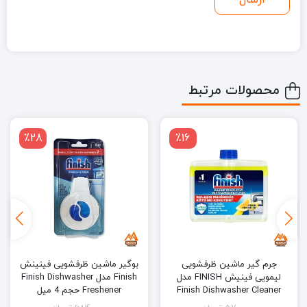
محصولات مرتبط
٪25
٪28
بوگیر ماشین ظرفشویی فینینش
خوشبو کننده و ضد بید کمد
Finish مدل Finish Dishwasher
لباس ولناکس Wellnax مدل
Freshener حجم 4 میل
Akdeniz esintisi حجم 21 میل