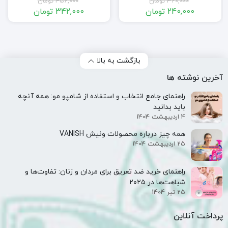
320,000
تومان
456,000
تومان
Ocean Breeze 750ml
240,000
تومان
342,000
تومان
قیمت
قیمت
قیمت
قیمت
فعلی:
اصلی:
فعلی:
اصلی:
240,000 تومان.
320,000 تومان
342,000 تومان.
456,000 تومان
بود.
بود.
بازگشت به بالا
آخرین نوشته ها
راهنمای جامع انتخاب و استفاده از شامپو مو: همه آنچه
باید بدانید
4 اردیبهشت 1404
همه‌ چیز درباره محصولات ونیش VANISH
25 اردیبهشت 1404
راهنمای خرید ضد تعریق برای مردان و زنان: تفاوت‌ها و
شباهت‌ها در ۲۰۲۵
25 تیر 1404
پرداخت آنلاین