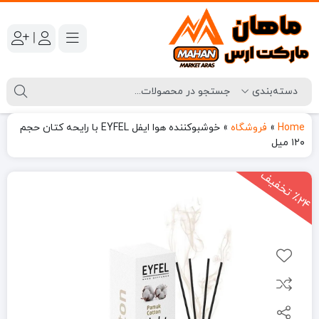
|
Home
»
فروشگاه
»
خوشبوکننده هوا ایفل EYFEL با رایحه کتان حجم
۱۲۰ میل
2
4
ت
خ
ف
ی
٪
ف