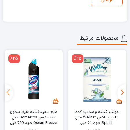
محصولات مرتبط
٪25
٪25
خوشبو کننده و ضد بید کمد
مایع سفید کننده غلیظ سطوح
لباس ولناکس Wellnax مدل
دومستوس Domestos مدل
Splash حجم 21 میل
Ocean Breeze حجم 750 میل
Domestos Intensive Bleach