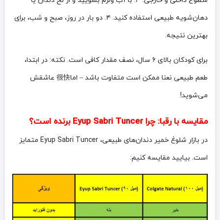
سطوح داخلی و خارجی. ۳. با آب ولرم بشویید و از نخ دندان یا
دهان‌شویه طبیعی استفاده کنید. ۴. دو بار در روز، صبح و شب، برای
بهترین نتیجه.
برای کودکان بالای ۶ سال، نصف مقدار کافی است. نکته: در ابتدا،
طعم طبیعی نعنا ممکن است متفاوت باشد – اما很快 عاشقش
می‌شوید!
مقایسه با رقبا: چرا Eyup Sabri Tuncer برنده است؟
در بازار شلوغ خمیر دندان‌های طبیعی، Eyup Sabri Tuncer متمایز
است. بیایید مقایسه کنیم: