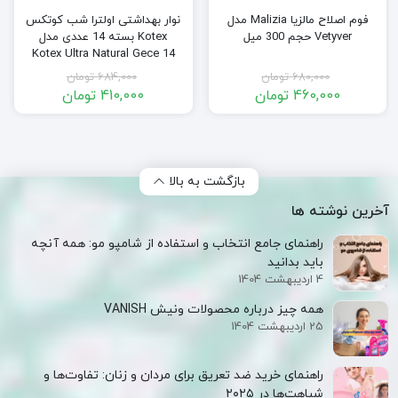
فوم اصلاح مالزیا Malizia مدل
نوار بهداشتی اولترا شب کوتکس
Vetyver حجم 300 میل
Kotex بسته 14 عددی مدل
Kotex Ultra Natural Gece 14
pcs
680,000
تومان
684,000
تومان
460,000
تومان
410,000
تومان
قیمت
قیمت
قیمت
قیمت
فعلی:
اصلی:
فعلی:
اصلی:
460,000 تومان.
680,000 تومان
410,000 تومان.
684,000 تومان
بود.
بود.
بازگشت به بالا
آخرین نوشته ها
راهنمای جامع انتخاب و استفاده از شامپو مو: همه آنچه
باید بدانید
4 اردیبهشت 1404
همه‌ چیز درباره محصولات ونیش VANISH
25 اردیبهشت 1404
راهنمای خرید ضد تعریق برای مردان و زنان: تفاوت‌ها و
شباهت‌ها در ۲۰۲۵