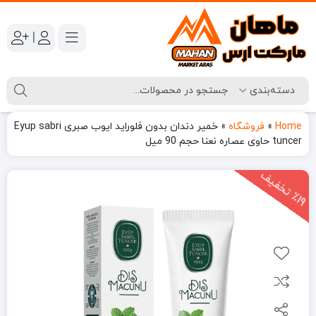
|
Home
»
فروشگاه
»
خمیر دندان بدون فلوراید ایوب صبری Eyup sabri
tuncer حاوی عصاره نعنا حجم 90 میل
1
9
ت
خ
ف
ی
٪
ف