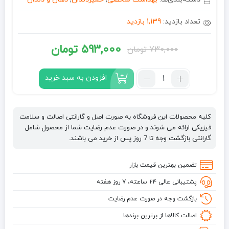
تعداد بازدید:
1,139 بازدید
593,000
تومان
730,000
تومان
قیمت
قیمت
فعلی:
اصلی:
تعداد:
افزودن به سبد خرید
خمیر
593,000 تومان.
730,000 تومان
دندان
بود.
بدون
کلیه محصولات این فروشگاه به صورت اصل و گارانتی اصالت و سلامت
فلوراید
فیزیکی ارائه می شوند و در صورت عدم رضایت شما از محصول شامل
ایوب
گارانتی بازگشت وجه تا 7 روز پس از خرید می باشند.
صبری
Eyup
تضمین بهترین قیمت بازار
sabri
پشتیبانی عالی ۲۴ ساعته، ۷ روز هفته
tuncer
حاوی
بازگشت وجه در صورت عدم رضایت
عصاره
اصالت کالاها از برترین برندها
نعنا