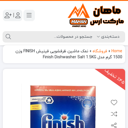
|
Home
»
فروشگاه
»
نمک ماشین ظرفشویی فینیش FINISH وزن
1500 گرم مدل Finish Dishwasher Salt 1.5KG
4
5
ت
خ
ف
ی
٪
ف