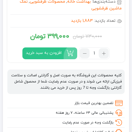
دسته‌بندی‌ها:
بهداشت خانه
,
محصولات ظرفشویی
,
نمک
ماشین ظرفشویی
تعداد بازدید:
1,883 بازدید
399,000
تومان
730,000
تومان
قیمت
قیمت
فعلی:
اصلی:
تعداد:
افزودن به سبد خرید
نمک
399,000 تومان.
730,000 تومان
ماشین
بود.
ظرفشویی
کلیه محصولات این فروشگاه به صورت اصل و گارانتی اصالت و سلامت
فینیش
فیزیکی ارائه می شوند و در صورت عدم رضایت شما از محصول شامل
FINISH
گارانتی بازگشت وجه تا 7 روز پس از خرید می باشند.
وزن
1500
تضمین بهترین قیمت بازار
گرم
پشتیبانی عالی ۲۴ ساعته، ۷ روز هفته
مدل
Finish
بازگشت وجه در صورت عدم رضایت
Dishwasher