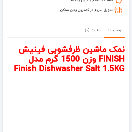
اصالت کالاها از برترین برندها
Salt
1.5KG
تحویل سریع در کمترین زمان ممکن
توضیحات
نظرات (0)
نمک ماشین ظرفشویی فینیش
FINISH وزن 1500 گرم مدل
Finish Dishwasher Salt 1.5KG