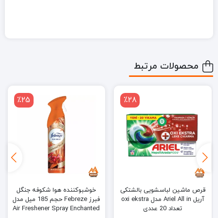
محصولات مرتبط
٪25
٪28
قرص ماشین لباسشویی بالشتکی
خوشبوکننده هوا شکوفه جنگل‌
آریل Ariel All in مدل oxi ekstra
فبرز Febreze حجم 185 میل مدل
تعداد 20 عددی
Air Freshener Spray Enchanted
Forest Odour Eliminator