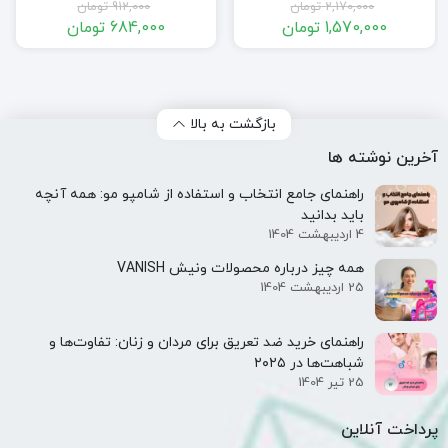
2,170,000
تومان
912,000
تومان
1,570,000
تومان
684,000
تومان
قیمت
قیمت
قیمت
قیمت
فعلی:
اصلی:
فعلی:
اصلی:
1,570,000 تومان.
2,170,000 تومان
684,000 تومان.
912,000 تومان
بود.
بود.
بازگشت به بالا
آخرین نوشته ها
راهنمای جامع انتخاب و استفاده از شامپو مو: همه آنچه
باید بدانید
4 اردیبهشت 1404
همه‌ چیز درباره محصولات ونیش VANISH
25 اردیبهشت 1404
راهنمای خرید ضد تعریق برای مردان و زنان: تفاوت‌ها و
شباهت‌ها در ۲۰۲۵
25 تیر 1404
پرداخت آنلاین