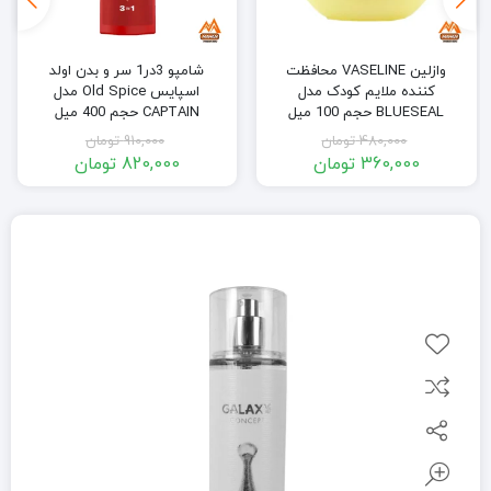
وازلین VASELINE محافظت
شامپو 3در1 سر و بدن اولد
کننده ملایم کودک مدل
اسپایس Old Spice مدل
BLUESEAL حجم 100 میل
CAPTAIN حجم 400 میل
480,000
تومان
910,000
تومان
360,000
تومان
820,000
تومان
قیمت
قیمت
قیمت
قیمت
فعلی:
اصلی:
فعلی:
اصلی:
360,000 تومان.
480,000 تومان
820,000 تومان.
910,000 تومان
بود.
بود.