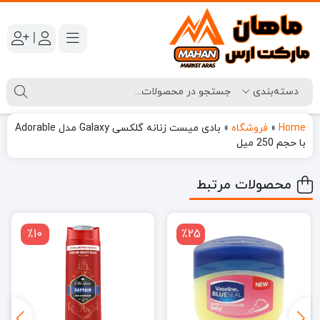
|
Home
»
فروشگاه
»
بادی میست زنانه گلکسی Galaxy مدل Adorable
با حجم 250 میل
محصولات مرتبط
٪10
٪25