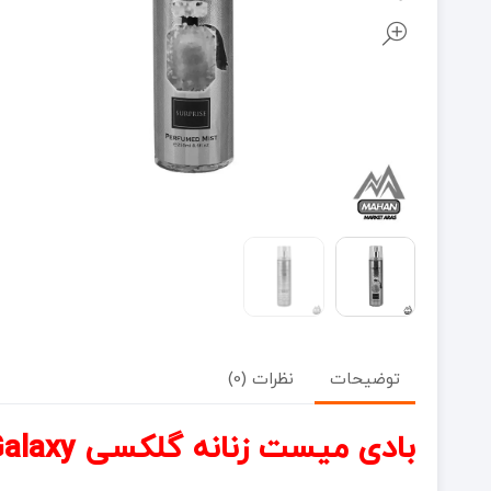
توضیحات
نظرات (0)
بادی میست زنانه گلکسی Galaxy مدل Surprise حجم 250 میل: شگفتی و لطافت بی‌انتها