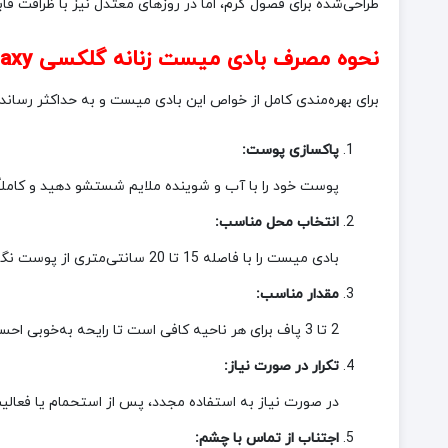
طراحی‌شده برای فصول گرم، اما در روزهای معتدل نیز با ظرافت قا
نحوه مصرف بادی میست زنانه گلکسی Galaxy مدل Surprise حجم 250 میل
برای بهره‌مندی کامل از خواص این بادی میست و به حداکثر رسان
پاکسازی پوست:
پوست خود را با آب و شوینده ملایم شستشو دهید و کاملا
انتخاب محل مناسب:
بادی میست را با فاصله 15 تا 20 سانتی‌متری از پوست نگه دارید و به‌طور یکنواخت روی نقاط نبض‌دار مانند گردن، مچ دست و پشت گوش اسپری کنید.
مقدار مناسب:
2 تا 3 پاف برای هر ناحیه کافی است تا رایحه به‌خوبی احساس شود و پوست مرطوب بماند.
تکرار در صورت نیاز:
در صورت نیاز به استفاده مجدد، پس از استحمام یا فعالیت‌ه
اجتناب از تماس با چشم: