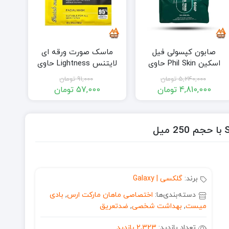
صابون کپسولی فیل
ماسک صورت ورقه ای
اسکین Phil Skin حاوی
لایتنس Lightness حاوی
درخت چای مخصوص
روغن آرگان حجم 30 میل
5,240,000
تومان
91,000
تومان
پوست چرب 105 گرم بسته
4,810,000
تومان
57,000
تومان
10 تایی
قیمت
قیمت
قیمت
قیمت
فعلی:
اصلی:
فعلی:
اصلی:
4,810,000 تومان.
5,240,000 تومان
57,000 تومان.
91,000 تومان
بود.
بود.
برند:
گلکسی | Galaxy
دسته‌بندی‌ها:
اختصاصی ماهان مارکت ارس
,
بادی
میست
,
بهداشت شخصی
,
ضدتعریق
تعداد بازدید:
2,323 بازدید