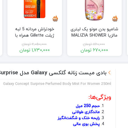
شامپو بدن مونو یک لیتری
خودتراش مردانه 5 لبه
مالزیا MALIZIA SHOWER
ژیلت Gillette همراه با
GEL MONOI
۲تیغه‌ یدکی
860,000
تومان
2,050,000
تومان
670,000
تومان
1,730,000
تومان
قیمت
قیمت
قیمت
قیمت
فعلی:
اصلی:
فعلی:
اصلی:
670,000 تومان.
860,000 تومان
1,730,000 تومان.
2,050,000 تومان
بادی میست زنانه گلکسی Galaxy مدل Surprise با حجم 250 میل
بود.
بود.
Galaxy Concept Surprise Perfumed Body Mist For Women 250ml
ویژگی‌ها:
حجم 250 میل
ماندگاری طولانی
رایحه خنک و شگفت‌انگیز
پخش بوی عالی