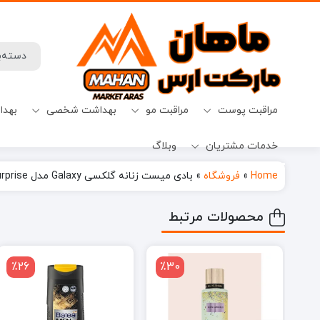
مراقبت پوست
مراقبت مو
بهداشت شخصی
بهدا
خدمات مشتریان
وبلاگ
افترشیو
آب نبات
میسلارواتر
شامپو ضدریزش
حفظ حریم خصوصی
قرص ماشین ظرفشویی
Home
»
فروشگاه
»
بادی میست زنانه گلکسی Galaxy مدل Surprise با حجم 250 میل
محصولات مرتبط
٪26
٪30
٪