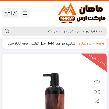
|
Home
»
فروشگاه
»
شامپو مو هیر HAIR مدل کراتین حجم 900 میل
2
8
ت
خ
ف
ی
٪
ف