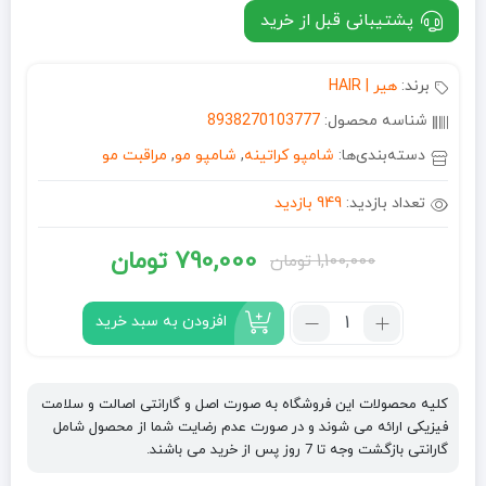
پشتیبانی قبل از خرید
برند:
هیر | HAIR
شناسه محصول:
8938270103777
دسته‌بندی‌ها:
شامپو کراتینه
,
شامپو مو
,
مراقبت مو
تعداد بازدید:
949 بازدید
790,000
تومان
1,100,000
تومان
قیمت
قیمت
فعلی:
اصلی:
تعداد:
افزودن به سبد خرید
شامپو
790,000 تومان.
1,100,000 تومان
مو
بود.
هیر
کلیه محصولات این فروشگاه به صورت اصل و گارانتی اصالت و سلامت
HAIR
فیزیکی ارائه می شوند و در صورت عدم رضایت شما از محصول شامل
مدل
گارانتی بازگشت وجه تا 7 روز پس از خرید می باشند.
کراتین