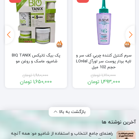
سرم كنترل كننده چربي كف سر و
پک بیگ تانیکس BIQ TANIX
لایه بردار پوست سر لورآل LOréal
شامپو، ماسک و روغن مو
حجم 102 میل
1,710,000
تومان
1,980,000
تومان
1,493,000
تومان
1,650,000
تومان
قیمت
قیمت
قیمت
قیمت
فعلی:
اصلی:
فعلی:
اصلی:
1,493,000 تومان.
1,710,000 تومان
1,650,000 تومان.
1,980,000 تومان
بود.
بود.
بازگشت به بالا
آخرین نوشته ها
راهنمای جامع انتخاب و استفاده از شامپو مو: همه آنچه