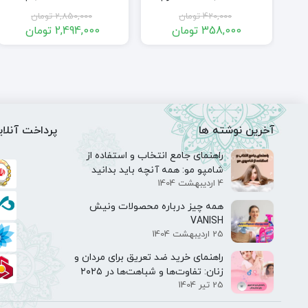
رمی وزن 280
knorr sebzeli cesni 65g
گرمی KURUKAHVECI
420,000
تومان
2,850,000
تومان
Ü
MEHMET EFENDI Turkish
358,000
تومان
2,494,000
تومان
Coffee 500gr
قیمت
قیمت
قیمت
قیمت
فعلی:
اصلی:
فعلی:
اصلی:
599 تومان
358,000 تومان.
420,000 تومان
2,494,000 تومان.
2,850,000 
بود.
بود.
آخرین نوشته ها
پرداخت آنلای
راهنمای جامع انتخاب و استفاده از
شامپو مو: همه آنچه باید بدانید
4 اردیبهشت 1404
همه‌ چیز درباره محصولات ونیش
VANISH
25 اردیبهشت 1404
راهنمای خرید ضد تعریق برای مردان و
زنان: تفاوت‌ها و شباهت‌ها در ۲۰۲۵
25 تیر 1404