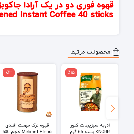
ned Instant Coffee 40 sticks
محصولات مرتبط
٪12
٪15
٪
ت اولکر Ulker مدل
ادویه سبزیجات کنور
قهوه ترک مهمت افندی
ار
KNORR بسته 65 گرم
Mehmet Efendi حجم 500