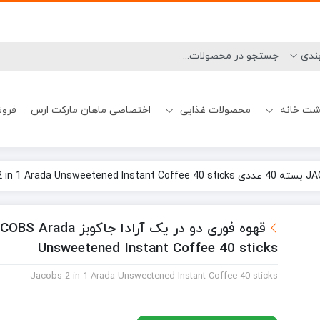
شت خانه
محصولات غذایی
اختصاصی ماهان مارکت ارس
فروش
نحوه ارسال
شامپو ضدشوره
میسلارواتر چشم
بوگیر ماشین ظرفشویی
تیغ و یدک اصلاح آقایان
آدامس و خوشبوکننده دهان
بیسکوییت
شامپو کراتینه
رهگیری سفارشات
ژل شستشو صور
ژل و فوم اصلاح آق
جرم گیر ماشین 
Unsweetened Instant Coffee 40 sticks
Jacobs 2 in 1 Arada Unsweetened Instant Coffee 40 sticks