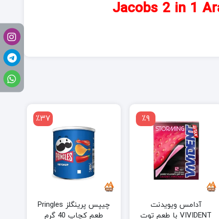
در یک آرادا جاکوبز JACOBS Arada بسته 40 عددی Jacobs 2 in 1 Arada
عددی
Jacobs
2
in
1
Arada
Unsweetened
Instant
Coffee
40
٪37
٪9
sticks
آدامس ویویدنت
چیپس پرینگلز Pringles
VIVIDENT با طعم توت
طعم کچاپ 40 گرم