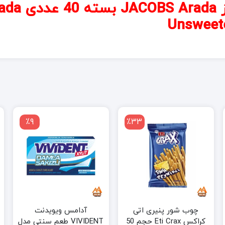
قهوه فوری دو 
Unsweete
٪9
٪33
چوب شور پنیری اتی
آدامس ویویدنت
کراکس Eti Crax حجم 50
VIVIDENT طعم سنتی مدل