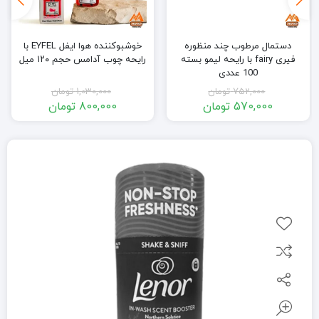
دستمال مرطوب چند منظوره
خوشبوکننده هوا ایفل EYFEL با
فیری fairy با رایحه لیمو بسته
رایحه چوب آدامس حجم ۱۲۰ میل
100 عددی
752,000
تومان
1,030,000
تومان
570,000
تومان
800,000
تومان
قیمت
قیمت
قیمت
قیمت
فعلی:
اصلی:
فعلی:
اصلی:
570,000 تومان.
752,000 تومان
800,000 تومان.
1,030,000 تومان
بود.
بود.