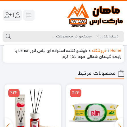
|
Home
»
فروشگاه
»
خوشبو کننده استوانه ای لباس لنور Lenor با
رایحه گیاهان شمالی حجم 155 گرم
محصولات مرتبط
٪22
٪24