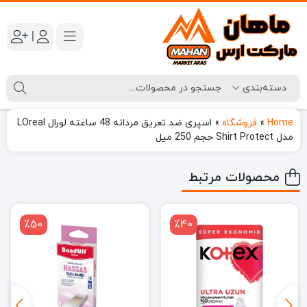
|
Home
»
فروشگاه
»
اسپری ضد تعریق مردانه 48 ساعته لورال LOreal
مدل Shirt Protect حجم 250 میل
محصولات مرتبط
٪50
٪40