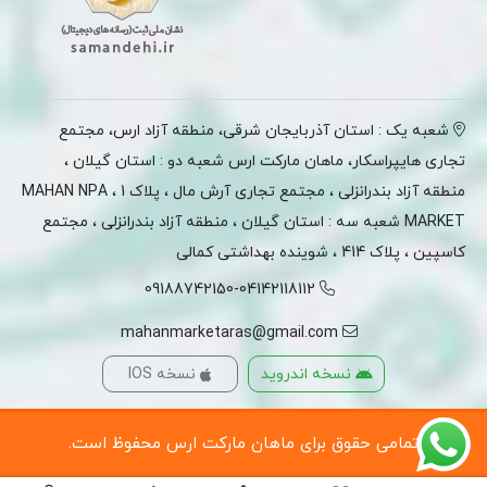
شعبه یک : استان آذربایجان شرقی، منطقه آزاد ارس، مجتمع
تجاری هایپراسکار، ماهان مارکت ارس شعبه دو : استان گیلان ،
منطقه آزاد بندرانزلی ، مجتمع تجاری آرش مال ، پلاک 1 ، MAHAN NPA
MARKET شعبه سه : استان گیلان ، منطقه آزاد بندرانزلی ، مجتمع
کاسپین ، پلاک 414 ، شوینده بهداشتی کمالی
09188742150-04142118112
mahanmarketaras@gmail.com
نسخه اندروید
نسخه IOS
تمامی حقوق برای ماهان مارکت ارس محفوظ است.