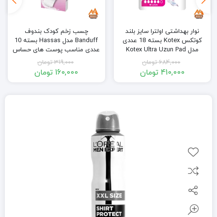
نوار بهداشتی اولترا سایز بلند
چسب زخم کودک بندوف
کوتکس Kotex بسته 18 عددی
Banduff مدل Hassas بسته 10
مدل Kotex Ultra Uzun Pad
عددی مناسب پوست های حساس
Banduff Hassas Yara Bandı
Normal 18pcs
684,000
تومان
319,000
تومان
10PCs
410,000
تومان
160,000
تومان
قیمت
قیمت
قیمت
قیمت
فعلی:
اصلی:
فعلی:
اصلی:
410,000 تومان.
684,000 تومان
160,000 تومان.
319,000 تومان
بود.
بود.