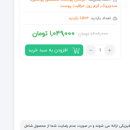
ضدچروک
,
کرم روز
,
مراقبت پوست
تعداد بازدید:
1,502 بازدید
1,049,000
تومان
1,208,000
تومان
قیمت
قیمت
فعلی:
اصلی:
تعداد:
افزودن به سبد خرید
کرم
1,049,000 تومان.
1,208,000 تومان
روز
بود.
ضد
چین
و
چروک
کلاژن
لورال
L’Oreal
مدل
Collagen
فیزیکی ارائه می شوند و در صورت عدم رضایت شما از محصول شامل