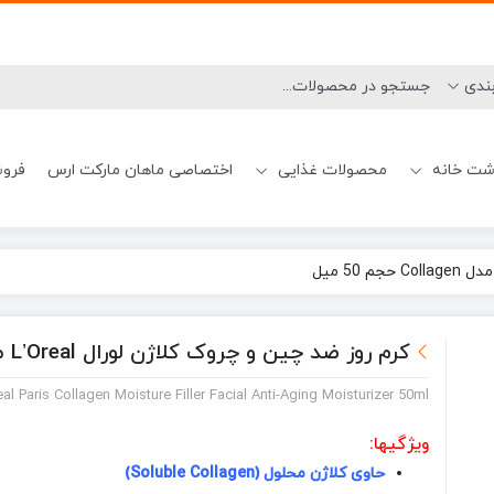
شت خانه
محصولات غذایی
اختصاصی ماهان مارکت ارس
فروش
نحوه ارسال
شامپو ضدشوره
میسلارواتر چشم
بوگیر ماشین ظرفشویی
تیغ و یدک اصلاح آقایان
آدامس و خوشبوکننده دهان
بیسکوییت
شامپو کراتینه
رهگیری سفارشات
ژل شستشو صور
ژل و فوم اصلاح آق
جرم گیر ماشین 
کرم روز ضد چین و چروک کلاژن لورال L’Oreal مدل Collagen حجم 50 میل
eal Paris Collagen Moisture Filler Facial Anti-Aging Moisturizer 50ml
ویژگیها:
حاوی کلاژن محلول (Soluble Collagen)