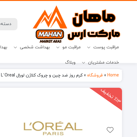
مراقبت پوست
مراقبت مو
بهداشت شخصی
بهدا
خدمات مشتریان
وبلاگ
افترشیو
آب نبات
میسلارواتر
شامپو ضدریزش
حفظ حریم خصوصی
قرص ماشین ظرفشویی
Home
»
فروشگاه
»
کرم روز ضد چین و چروک کلاژن لورال L’Oreal مدل Collagen حجم 50 میل
1
3
ت
خ
ف
ی
٪
ف