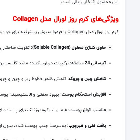
این محصول انتخابی عالی است.
ویژگی‌های کرم روز لورال مدل Collagen
کرم روز لورال مدل Collagen با فرمولاسیونی پیشرفته برای جوان‌سازی و سفت کردن پوست طراحی شده است. ویژگی‌های کلیدی این محصول عبارتند از:
حاوی کلاژن محلول (Soluble Collagen):
تقویت ساختار پو
آبرسانی 24 ساعته:
ترکیبات مرطوب‌کننده مانند گلیسیرین، پوست را تا 24 ساعت هیدراته نگه داشته و از خش
کاهش چین و چروک:
کاهش ظاهر خطوط ریز و چین و چروک‌های عمیق (تا 31% کاهش خطوط در 4 ه
افزایش استحکام پوست:
بهبود سفتی و الاستیسیته پوست با استفاده مداوم (87% کاربران ا
مناسب انواع پوست:
فرمول غیرکومدوژنیک برای پوست‌ه
بافت غنی و غیرچرب:
به‌سرعت جذب پوست شده، بدون ایجا