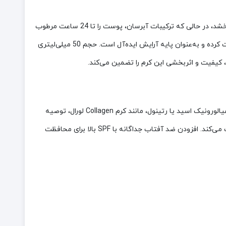
این کرم روز به دلایل متعددی انتخابی هوشمندانه است. کلاژن محلول، خطوط و چین و چروک‌ها را کاهش داده و استحکام پوست را بهبود می‌بخشد، در حالی که ترکیبات آبرسان، پوست را تا 24 ساعت مرطوب
نگه می‌دارند. فرمول غیرکومدوژنیک و ملایم، برای انواع پوست، به‌ویژه پوست‌های بالغ، ایمن است. بافت غنی و غیرچرب، استفاده روزانه را راحت کرده و به‌عنوان پایه آرایش ایده‌آل است. حجم 50 میلی‌لیتری
 کیفیت و اثربخشی این کرم را تضمین می‌کند.
انتخاب کرم روز ضد چروک مناسب به نوع پوست و نیازهای آن بستگی دارد. برای پوست‌های بالغ یا مستعد چین و چروک، کرم‌هایی با کلاژن، هیالورونیک اسید یا رتینول، مانند کرم Collagen لورال، توصیه
می‌شوند. فرمول‌های غیرکومدوژنیک برای پوست‌های چرب و حساس ایمن‌تر هستند. بافت غنی اما غیرچرب، استفاده روزانه و زیر آرایش را راحت می‌کند. افزودن ضد آفتاب جداگانه با SPF بالا برای محافظت