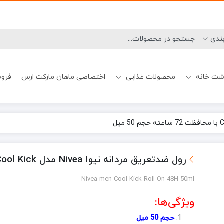
شت خانه
محصولات غذایی
اختصاصی ماهان مارکت ارس
فروش
نحوه ارسال
شامپو ضدشوره
میسلارواتر چشم
بوگیر ماشین ظرفشویی
تیغ و یدک اصلاح آقایان
آدامس و خوشبوکننده دهان
بیسکوییت
شامپو کراتینه
رهگیری سفارشات
ژل شستشو صور
ژل و فوم اصلاح آق
جرم گیر ماشین 
رول ضدتعریق مردانه نیوا Nivea مدل Cool Kick با محافظت 72 ساعته حجم 50 میل
Nivea men Cool Kick Roll-On 48H 50ml
ویژگی‌ها:
حجم 50 میل