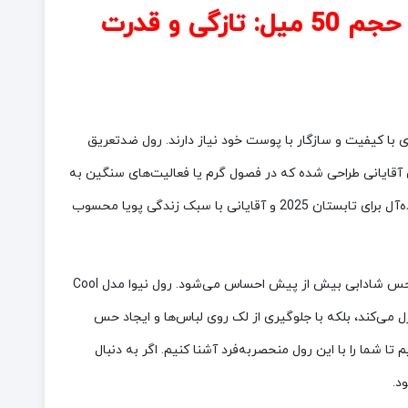
رول ضدتعریق مردانه نیوا Nivea مدل Cool Kick با محافظت 72 ساعته حجم 50 میل: تازگی و قدرت
 با کیفیت و سازگار با پوست خود نیاز دارند. رول ضدتعریق
و رایحه خنک، به‌ویژه برای آقایانی طراحی شده که در فصول گرم یا فعالیت‌های سنگین به
دنبال محافظت طولانی‌مدت و حس تازگی هستند. این رول با ترکیب خواص ضد تعریق، خوشبوکنندگی و سازگاری با پوست حساس، انتخابی ایده‌آل برای تابستان 2025 و آقایانی با سبک زندگی پویا محسوب
امروز که 16 جولای 2025، ساعت 15:52 به وقت +04 است، گرمای تابستان در اوج خود قرار دارد و نیاز به محصولی برای کنترل تعریق و ایجاد حس شادابی بیش از پیش احساس می‌شود. رول نیوا مدل Cool
کنترل می‌کند، بلکه با جلوگیری از لک روی لباس‌ها و ایجاد حس
 شما را با این رول منحصربه‌فرد آشنا کنیم. اگر به دنبال
د.