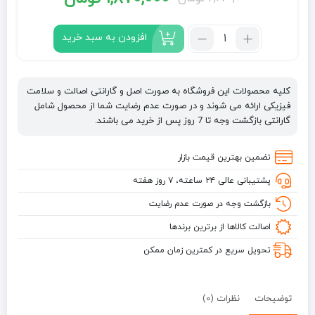
قیمت
قیمت
فعلی:
اصلی:
تعداد:
افزودن به سبد خرید
شامپو
1,870,000 تومان.
2,620,000 تومان
پروتئین
بود.
برزیلی
کلیه محصولات این فروشگاه به صورت اصل و گارانتی اصالت و سلامت
پولو
فیزیکی ارائه می شوند و در صورت عدم رضایت شما از محصول شامل
گلد
گارانتی بازگشت وجه تا 7 روز پس از خرید می باشند.
POLO
GOLD
تضمین بهترین قیمت بازار
بدون
پشتیبانی عالی ۲۴ ساعته، ۷ روز هفته
سولفات
حجم
بازگشت وجه در صورت عدم رضایت
800
اصالت کالاها از برترین برندها
میل
تحویل سریع در کمترین زمان ممکن
توضیحات
نظرات (0)