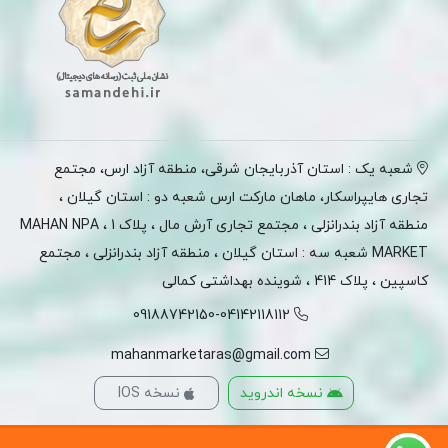
شعبه یک : استان آذربایجان شرقی، منطقه آزاد ارس، مجتمع
تجاری هایپراسکار، ماهان مارکت ارس شعبه دو : استان گیلان ،
منطقه آزاد بندرانزلی ، مجتمع تجاری آرش مال ، پلاک 1 ، MAHAN NPA
MARKET شعبه سه : استان گیلان ، منطقه آزاد بندرانزلی ، مجتمع
کاسپین ، پلاک 414 ، شوینده بهداشتی کمالی
09188742150-04142118112
mahanmarketaras@gmail.com
نسخه اندروید
نسخه IOS