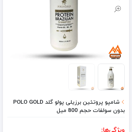
شامپو پروتئین برزیلی پولو گلد POLO GOLD
بدون سولفات حجم 800 میل
ویژگی‌ها: