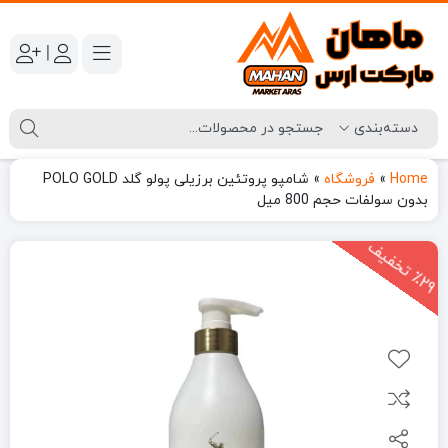
|
Home
»
فروشگاه
»
شامپو پروتئین برزیلی پولو گلد POLO GOLD
بدون سولفات حجم 800 میل
2
9
ت
خ
ف
ی
٪
ف