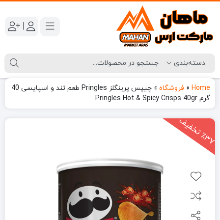
|
Home
»
فروشگاه
»
چیپس پرینگلز Pringles طعم تند و اسپایسی 40
گرم Pringles Hot & Spicy Crisps 40gr
3
7
ت
خ
ف
ی
٪
ف