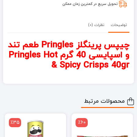
Spicy
تحویل سریع در کمترین زمان ممکن
Crisps
40gr
توضیحات
نظرات (0)
چیپس پرینگلز Pringles طعم تند
و اسپایسی 40 گرم Pringles Hot
& Spicy Crisps 40gr
محصولات مرتبط
٪35
٪60