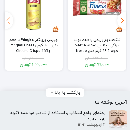
شکلات بار رژیمی با طعم توت
چیپس پرینگلز Pringles با طعم
فرنگی فیتنس نستله Nestle
پنیر 165 گرم Pringles Cheesy
حجم 23.5 گرم مدل Nestle
Cheese Crisps 165gr
Fitness Strawberry Bar 23.5gr
247,000
تومان
616,000
تومان
99,000
تومان
399,000
تومان
قیمت
قیمت
قیمت
قیمت
فعلی:
اصلی:
فعلی:
اصلی:
99,000 تومان.
247,000 تومان
399,000 تومان.
616,000 تومان
بود.
بود.
بازگشت به بالا
آخرین نوشته ها
راهنمای جامع انتخاب و استفاده از شامپو مو: همه آنچه
باید بدانید
4 اردیبهشت 1404