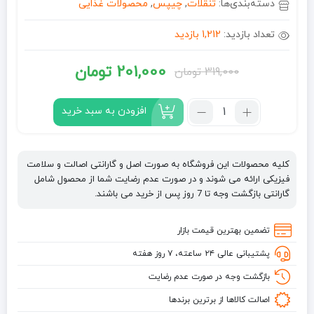
دسته‌بندی‌ها:
تنقلات
,
چیپس
,
محصولات غذایی
تعداد بازدید:
1,212 بازدید
201,000
تومان
319,000
تومان
قیمت
قیمت
فعلی:
اصلی:
تعداد:
افزودن به سبد خرید
چیپس
201,000 تومان.
319,000 تومان
پرینگلز
بود.
Pringles
کلیه محصولات این فروشگاه به صورت اصل و گارانتی اصالت و سلامت
طعم
فیزیکی ارائه می شوند و در صورت عدم رضایت شما از محصول شامل
تند
گارانتی بازگشت وجه تا 7 روز پس از خرید می باشند.
و
اسپایسی
تضمین بهترین قیمت بازار
40
پشتیبانی عالی ۲۴ ساعته، ۷ روز هفته
گرم
Pringles
بازگشت وجه در صورت عدم رضایت
Hot
اصالت کالاها از برترین برندها
&