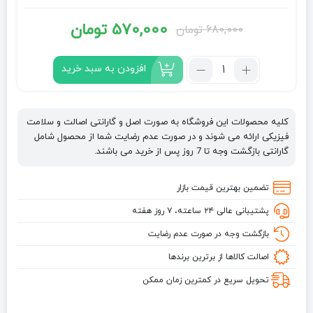
570,000
تومان
680,000
تومان
قیمت
قیمت
فعلی:
اصلی:
تعداد:
افزودن به سبد خرید
خمیردندان
570,000 تومان.
680,000 تومان
پمپی
بود.
ترمیم
کلیه محصولات این فروشگاه به صورت اصل و گارانتی اصالت و سلامت
و
فیزیکی ارائه می شوند و در صورت عدم رضایت شما از محصول شامل
مراقبت
گارانتی بازگشت وجه تا 7 روز پس از خرید می باشند.
کننده
با
تضمین بهترین قیمت بازار
فلوراید
پشتیبانی عالی ۲۴ ساعته، ۷ روز هفته
سنسوداین
Sensodyne
بازگشت وجه در صورت عدم رضایت
مدل
اصالت کالاها از برترین برندها
Fluoride
Repair
تحویل سریع در کمترین زمان ممکن
And