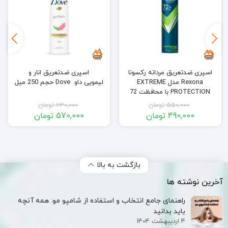
اسپری ضدتعریق مردانه رکسونا
اسپری ضدتعریق انار و
Rexona مدل EXTREME
لیمویی داو Dove حجم 250 میل
PROTECTION با محافظت 72
ساعته حجم 200 میل
550,000
تومان
630,000
تومان
490,000
تومان
570,000
تومان
قیمت
قیمت
قیمت
قیمت
فعلی:
اصلی:
فعلی:
اصلی:
490,000 تومان.
550,000 تومان
570,000 تومان.
630,000 تومان
بود.
بود.
بازگشت به بالا
آخرین نوشته ها
راهنمای جامع انتخاب و استفاده از شامپو مو: همه آنچه
باید بدانید
4 اردیبهشت 1404