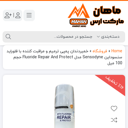
|
Home
»
فروشگاه
»
خمیردندان پمپی ترمیم و مراقبت کننده با فلوراید
سنسوداین Sensodyne مدل Fluoride Repair And Protect حجم
100 میل
1
6
ت
خ
ف
ی
٪
ف