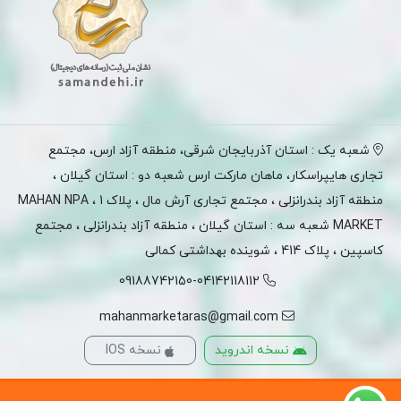
شعبه یک : استان آذربایجان شرقی، منطقه آزاد ارس، مجتمع
تجاری هایپراسکار، ماهان مارکت ارس شعبه دو : استان گیلان ،
منطقه آزاد بندرانزلی ، مجتمع تجاری آرش مال ، پلاک 1 ، MAHAN NPA
MARKET شعبه سه : استان گیلان ، منطقه آزاد بندرانزلی ، مجتمع
کاسپین ، پلاک 414 ، شوینده بهداشتی کمالی
09188742150-04142118112
mahanmarketaras@gmail.com
نسخه اندروید
نسخه IOS