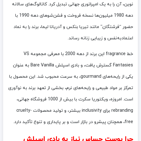
نوین، آن را به یک امپراتوری جهانی تبدیل کرد. کاتالوگ‌های سالانه
دهه 1980 میلیون‌ها نسخه فروخت و فشن‌شوهای دهه 1990 با
حضور “فرشتگان” مانند تیریا بنکس و آدریانا لیما، برند را به نماد
اعتمادبه‌نفس و زیبایی زنانه رساند.
خط fragrance این برند از دهه 2000 با معرفی مجموعه VS
Fantasies گسترش یافت، و بادی اسپلش Bare Vanilla به عنوان
یکی از رایحه‌های gourmand، به سرعت محبوب شد. این محصول با
تمرکز بر مواد طبیعی و رایحه‌های نرم، بخشی از تعهد برند به نوآوری
است. امروزه، ویکتوریا سکرت با بیش از 1000 فروشگاه جهانی،
rebranding برای inclusivity بیشتر، و تولید محصولات cruelty-
free، همچنان پیشرو در بازار است و بر پایداری و تنوع تأکید دارد.
چرا پوست حساس نیاز به بادی اسپلش