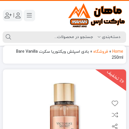
|
Home
»
فروشگاه
»
بادی اسپلش ویکتوریا سکرت Bare Vanilla
250ml
6
ت
خ
ف
ی
٪
ف