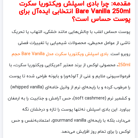
مقدمه: چرا بادی اسپلش ویکتوریا سکرت
Bare Vanilla 250ml انتخابی ایده‌آل برای
پوست حساس است؟
پوست حساس اغلب با چالش‌هایی مانند خشکی، التهاب یا تحریک
ناشی از عوامل محیطی، محصولات شیمیایی یا تغییرات فصلی
روبرو است.
بادی اسپلش ویکتوریا سکرت مدل Bare Vanilla حجم
250ml
، محصولی لوکس از برند معتبر آمریکایی ویکتوریا سکرت، با
فرمولاسیونی ملایم و غنی از آلوئه‌ورا و بابونه طراحی شده تا پوست
را مرطوب کرده و با رایحه‌ای نرم از وانیل خامه‌ای (whipped vanilla)
و کشمیر نرم (soft cashmere)، حس آرامش و جذابیت را به ارمغان
بیاورد. این بادی اسپلش نه‌تنها پوست را تازه و درخشان نگه
می‌دارد، بلکه با رایحه‌ای gourmand vanilla، اعتمادبه‌نفس و حس
لوکس را برای تمام روز افزایش می‌دهد.