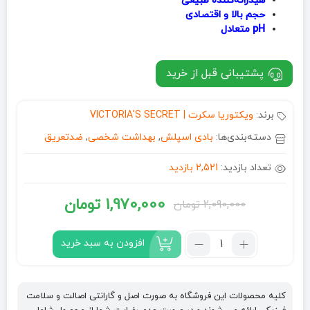
هیدراته‌کننده طبیعی
حجم بالا و اقتصادی
pH متعادل
پشتیبانی قبل از خرید
برند:
ویکتوریا سکرت | VICTORIA'S SECRET
دسته‌بندی‌ها:
بادی اسپلش
,
بهداشت شخصی
,
ضدتعریق
تعداد بازدید:
2,521 بازدید
1,970,000
تومان
2,090,000
تومان
قیمت
قیمت
فعلی:
اصلی:
تعداد:
افزودن به سبد خرید
بادی
1,970,000 تومان.
2,090,000 تومان
اسپلش
بود.
ویکتوریا
کلیه محصولات این فروشگاه به صورت اصل و گارانتی اصالت و سلامت
سکرت