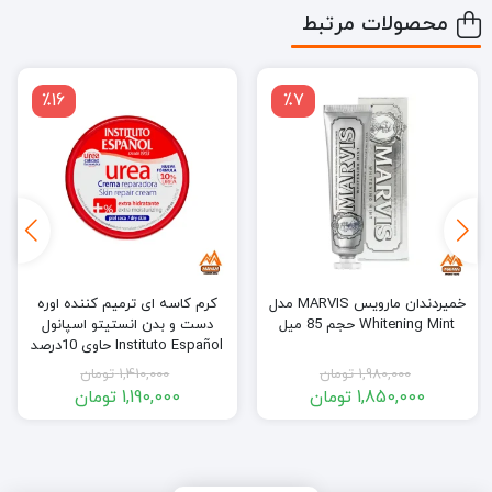
محصولات مرتبط
٪16
٪7
خمیردندان مارویس MARVIS مدل
کرم کاسه ای ترمیم کننده اوره
Whitening Mint حجم 85 میل
دست و بدن انستیتو اسپانول
Instituto Español حاوی 10درصد
اوره حجم 400 میل
1,980,000
تومان
1,410,000
تومان
1,850,000
تومان
1,190,000
تومان
قیمت
قیمت
قیمت
قیمت
فعلی:
اصلی:
فعلی:
اصلی:
1,850,000 تومان.
1,980,000 تومان
1,190,000 تومان.
1,410,000 تومان
بود.
بود.