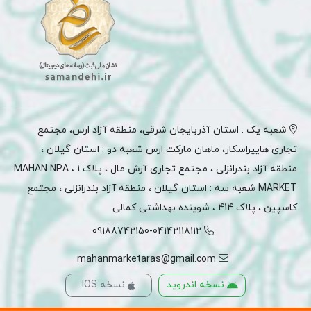
شعبه یک : استان آذربایجان شرقی، منطقه آزاد ارس، مجتمع
تجاری هایپراسکار، ماهان مارکت ارس شعبه دو : استان گیلان ،
منطقه آزاد بندرانزلی ، مجتمع تجاری آرش مال ، پلاک 1 ، MAHAN NPA
MARKET شعبه سه : استان گیلان ، منطقه آزاد بندرانزلی ، مجتمع
کاسپین ، پلاک 414 ، شوینده بهداشتی کمالی
09188742150-04142118112
mahanmarketaras@gmail.com
نسخه اندروید
نسخه IOS