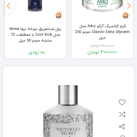
کرم کلاسیک آرکو Arko مدل
رول ضدتعریق مردانه نیوا Nivea
Classic Extra Glycerin حجم 250
مدل Cool Kick با محافظت 72
میل
ساعته حجم 50 میل
680,000
تومان
400,000
تومان
به زودی...
قیمت
قیمت
فعلی:
اصلی:
400,000 تومان.
680,000 تومان
بود.