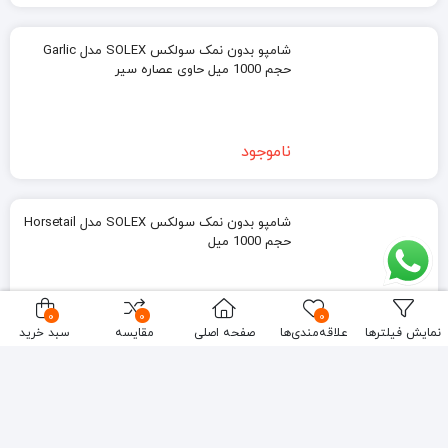
شامپو بدون نمک سولکس SOLEX مدل Garlic
حجم 1000 میل حاوی عصاره سیر
ناموجود
شامپو بدون نمک سولکس SOLEX مدل Horsetail
حجم 1000 میل
0
0
0
ناموجود
نمایش فیلترها
علاقه‌مندی‌ها
صفحه اصلی
مقایسه
سبد خرید
شامپو براق کننده سایوس Syoss مدل SHINE
حجم 500 میل Syoss Shine Shampoo 500ml