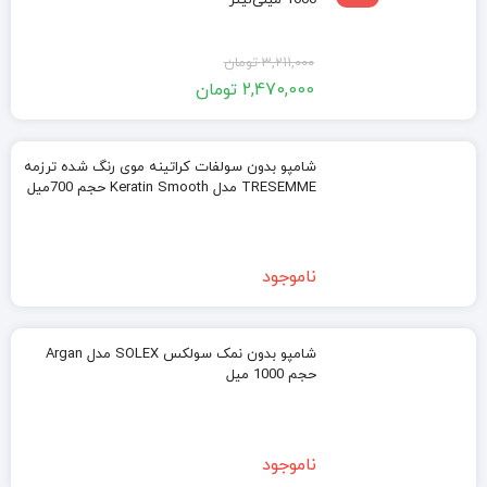
1000 میلی‌لیتر
قیمت
قیمت
3,211,000
تومان
2,470,000
تومان
فعلی:
اصلی:
2,470,000 تومان.
3,211,000 تومان
بود.
شامپو بدون سولفات کراتینه موی رنگ شده ترزمه
TRESEMME مدل Keratin Smooth حجم 700میل
ناموجود
شامپو بدون نمک سولکس SOLEX مدل Argan
حجم 1000 میل
ناموجود