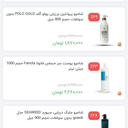
446,000 تومان.
656,000 تومان
بود.
شامپو پروتئین برزیلی پولو گلد POLO GOLD بدون
٪29
سولفات حجم 800 میل
قیمت
قیمت
2,620,000
تومان
1,870,000
تومان
فعلی:
اصلی:
1,870,000 تومان.
2,620,000 تومان
بود.
شامپو پوست سر حساس فانولا Fanola حجم 1000
٪23
میلی لیتر
قیمت
قیمت
2,964,000
تومان
2,280,000
تومان
فعلی:
اصلی:
2,280,000 تومان.
2,964,000 تومان
بود.
شامپو جلبک دریایی سیوید SEAWEED مدل
٪28
gueck بدون سولفات حجم 900 میل