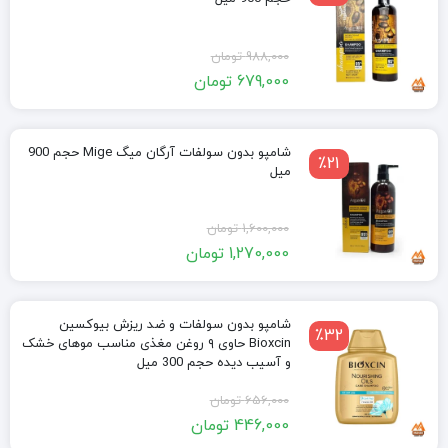
قیمت
قیمت
988,000
تومان
679,000
تومان
فعلی:
اصلی:
679,000 تومان.
988,000 تومان
بود.
شامپو بدون سولفات آرگان میگ Mige حجم 900
٪21
میل
قیمت
قیمت
1,600,000
تومان
1,270,000
تومان
فعلی:
اصلی:
1,270,000 تومان.
1,600,000 تومان
بود.
شامپو بدون سولفات و ضد ریزش بیوکسین
٪32
Bioxcin حاوی ۹ روغن مغذی مناسب موهای خشک
و آسیب دیده حجم 300 میل
قیمت
قیمت
656,000
تومان
446,000
تومان
فعلی:
اصلی: