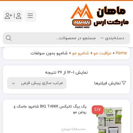
|
Home
»
مراقبت مو
»
شامپو مو
»
شامپو بدون سولفات
نمایش 1–12 از 26 نتیجه
نمایش فیلترها
پک بیگ تانیکس BIQ TANIX شامپو، ماسک و
٪17
روغن مو
قیمت
قیمت
1,980,000
تومان