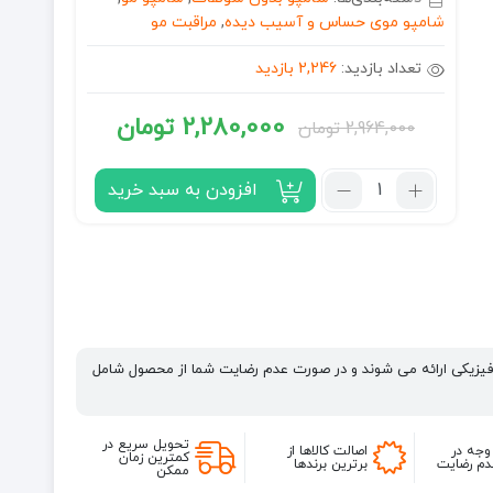
شامپو موی حساس و آسیب دیده
,
مراقبت مو
تعداد بازدید:
2,246 بازدید
2,280,000
تومان
2,964,000
تومان
قیمت
قیمت
فعلی:
اصلی:
تعداد:
افزودن به سبد خرید
شامپو
2,280,000 تومان.
2,964,000 تومان
پوست
بود.
سر
حساس
فانولا
Fanola
حجم
فیزیکی ارائه می شوند و در صورت عدم رضایت شما از محصول شامل
1000
میلی
لیتر
تحویل سریع در
وجه در
اصالت کالاها از
کمترین زمان
م رضایت
برترین برندها
ممکن