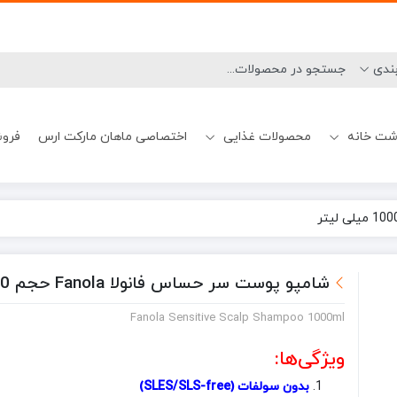
شت خانه
محصولات غذایی
اختصاصی ماهان مارکت ارس
فروش
نحوه ارسال
شامپو ضدشوره
میسلارواتر چشم
بوگیر ماشین ظرفشویی
تیغ و یدک اصلاح آقایان
آدامس و خوشبوکننده دهان
بیسکوییت
شامپو کراتینه
رهگیری سفارشات
ژل شستشو صور
ژل و فوم اصلاح آق
جرم گیر ماشین 
شامپو پوست سر حساس فانولا Fanola حجم 1000 میلی لیتر
Fanola Sensitive Scalp Shampoo 1000ml
ویژگی‌ها:
بدون سولفات (SLES/SLS-free)