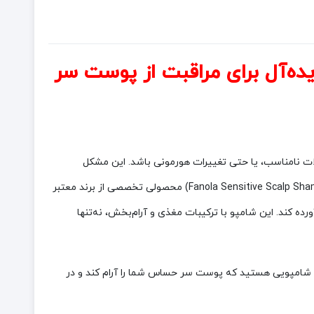
‌حلی ایده‌آل برای مراقبت از پوست سر
ات نامناسب، یا حتی تغییرات هورمونی باشد. این مشکل
می‌تواند با علائمی مانند خارش، قرمزی، التهاب و احساس ناراحتی همراه باشد. شامپو پوست سر حساس فانولا 1000 میلی‌لیتر (Fanola Sensitive Scalp Shampoo 1000ml) محصولی تخصصی از برند معتبر
ر خاص نیازهای پوست سر حساس را برآورده کند. این شامپو با ترکیبات مغذی و آرام‌بخش، نه‌تنها
دنبال شامپویی هستید که پوست سر حساس شما را آرام کند و در