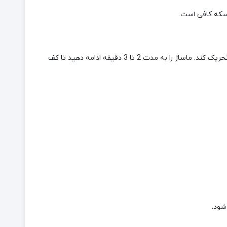
 سکه کافی است.
شامپو را به‌آرامی روی پوست سر و موها ماساژ دهید. از حرکات مالشی خشن خودداری کنید، زیرا این کار می‌تواند پوست سر حساس را تحریک کند. ماساژ را به مدت 2 تا 3 دقیقه ادامه دهید تا کف
شود.