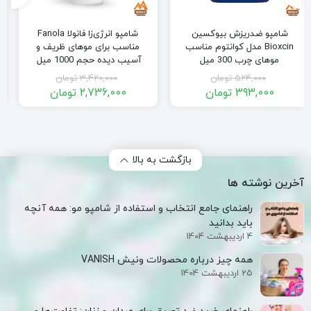
شامپو انرژی‌زا فانولا Fanola
کرم موهای فر و مجعد لورال
مناسب برای موهای ظریف و
LOreal مدل Mucizevi Yag
آسیب دیده حجم 1000 میل
Amla حجم 200 میل
3,420,000
تومان
910,000
تومان
2,736,000
تومان
800,000
تومان
قیمت
قیمت
قیمت
قیمت
فعلی:
اصلی:
فعلی:
اصلی:
2,736,000 تومان.
3,420,000 تومان
800,000 تومان.
910,000 تومان
بود.
بود.
بازگشت به بالا
آخرین نوشته ها
راهنمای جامع انتخاب و استفاده از شامپو مو: همه آنچه
باید بدانید
4 اردیبهشت 1404
همه‌ چیز درباره محصولات ونیش VANISH
25 اردیبهشت 1404