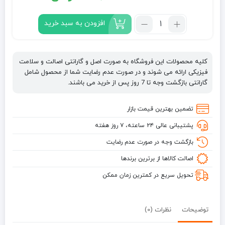
قیمت
قیمت
فعلی:
اصلی:
تعداد:
افزودن به سبد خرید
کرم
550,000 تومان.
640,000 تومان
موی
بود.
کلاژن
کلیه محصولات این فروشگاه به صورت اصل و گارانتی اصالت و سلامت
کراتین
فیزیکی ارائه می شوند و در صورت عدم رضایت شما از محصول شامل
بیوبلاس
گارانتی بازگشت وجه تا 7 روز پس از خرید می باشند.
Bioblas
حجم
تضمین بهترین قیمت بازار
250
پشتیبانی عالی ۲۴ ساعته، ۷ روز هفته
میل
بازگشت وجه در صورت عدم رضایت
اصالت کالاها از برترین برندها
تحویل سریع در کمترین زمان ممکن
توضیحات
نظرات (0)