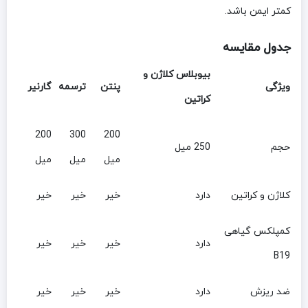
کمتر ایمن باشد.
جدول مقایسه
بیوبلاس کلاژن و
ویژگی
پنتن
ترسمه
گارنیر
کراتین
200
300
200
حجم
250 میل
میل
میل
میل
کلاژن و کراتین
دارد
خیر
خیر
خیر
کمپلکس گیاهی
دارد
خیر
خیر
خیر
B19
ضد ریزش
دارد
خیر
خیر
خیر