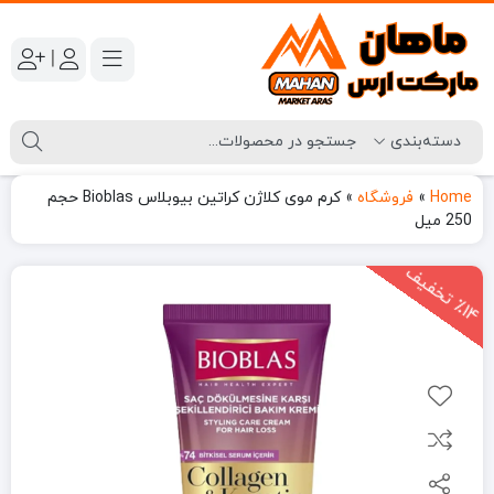
|
Home
»
فروشگاه
»
کرم موی کلاژن کراتین بیوبلاس Bioblas حجم
250 میل
1
4
ت
خ
ف
ی
٪
ف