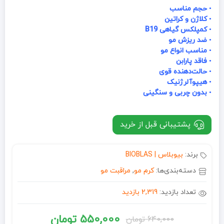
•
حجم مناسب
•
کلاژن و کراتین
•
کمپلکس گیاهی B19
•
ضد ریزش مو
•
مناسب انواع مو
•
فاقد پارابن
•
حالت‌دهنده قوی
•
هیپوآلرژنیک
•
بدون چربی و سنگینی
پشتیبانی قبل از خرید
برند:
بیوبلاس | BIOBLAS
دسته‌بندی‌ها:
کرم مو
,
مراقبت مو
تعداد بازدید:
2,319 بازدید
550,000
تومان
640,000
تومان