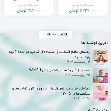
ml
958,000
تومان
1,368,000
تومان
718,000
تومان
1,254,000
تومان
قیمت
قیمت
قیمت
قیمت
فعلی:
اصلی:
فعلی:
اصلی:
ن
718,000 تومان.
958,000 تومان
1,254,000 تومان.
1,368,000 تومان
بود.
بود.
بازگشت به بالا
آخرین نوشته ها
راهنمای جامع انتخاب و استفاده از شامپو مو: همه آنچه
باید بدانید
4 اردیبهشت 1404
همه‌ چیز درباره محصولات ونیش VANISH
25 اردیبهشت 1404
راهنمای خرید ضد تعریق برای مردان و زنان: تفاوت‌ها و
شباهت‌ها در ۲۰۲۵
25 تیر 1404
پرداخت آنلاین