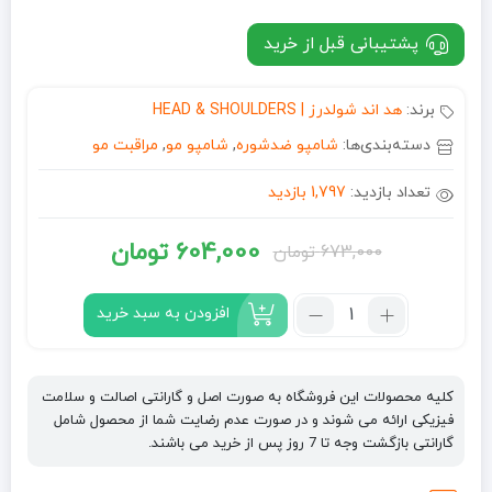
پشتیبانی قبل از خرید
برند:
هد اند شولدرز | HEAD & SHOULDERS
دسته‌بندی‌ها:
شامپو ضدشوره
,
شامپو مو
,
مراقبت مو
تعداد بازدید:
1,797 بازدید
604,000
تومان
673,000
تومان
قیمت
قیمت
فعلی:
اصلی:
تعداد:
افزودن به سبد خرید
شامپو
604,000 تومان.
673,000 تومان
ضد
بود.
شوره
کلیه محصولات این فروشگاه به صورت اصل و گارانتی اصالت و سلامت
هد
فیزیکی ارائه می شوند و در صورت عدم رضایت شما از محصول شامل
اند
گارانتی بازگشت وجه تا 7 روز پس از خرید می باشند.
شولدرز
Head