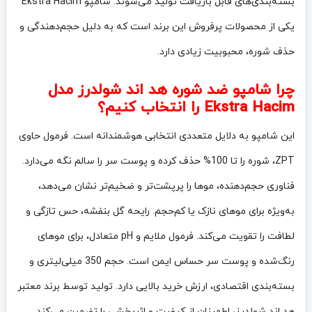
بسته‌بندی‌های قابل بازیافت تولید می‌شوند. شامپو Ekstra Hacim
یکی از محصولات پرفروش این برند است که به دلیل حجم‌دهندگی و
حذف شوره، محبوبیت زیادی دارد.
چرا شامپو ضد شوره هد اند شولدرز مدل
Ekstra Hacim را انتخاب کنیم؟
این شامپو به دلایل متعددی انتخابی هوشمندانه است. فرمول حاوی
ZPT، شوره را تا 100% حذف کرده و پوست سر را سالم نگه می‌دارد.
فناوری حجم‌دهنده، موها را پرپشت‌تر و ضخیم‌تر نشان می‌دهد،
به‌ویژه برای موهای نازک یا کم‌حجم. رایحه گل بنفشه، حس تازگی و
لطافت را تقویت می‌کند. فرمول ملایم و pH متعادل، برای موهای
رنگ‌شده و پوست سر حساس ایمن است. حجم 350 میلی‌لیتری و
بسته‌بندی اقتصادی، ارزش خرید بالایی دارد. تولید توسط برند معتبر
هد اند شولدرز، اطمینان از کیفیت و اثربخشی را تضمین می‌کند.