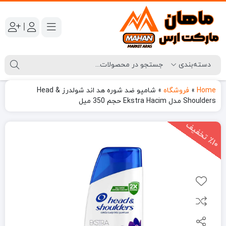
|
Home
»
فروشگاه
»
شامپو ضد شوره هد اند شولدرز Head &
Shoulders مدل Ekstra Hacim حجم 350 میل
1
0
ت
خ
ف
ی
٪
ف