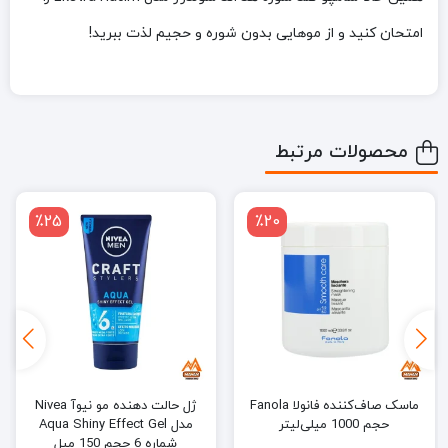
امتحان کنید و از موهایی بدون شوره و حجیم لذت ببرید!
محصولات مرتبط
٪8
٪25
ژل حالت دهنده مو نیوآ Nivea
شامپو محافظ کراتینه تاپ کندی
مدل Aqua Shiny Effect Gel
TOP CANDY حجم 800 میل Top
شماره 6 حجم 150 میل
Candy Keratin shampoo 800