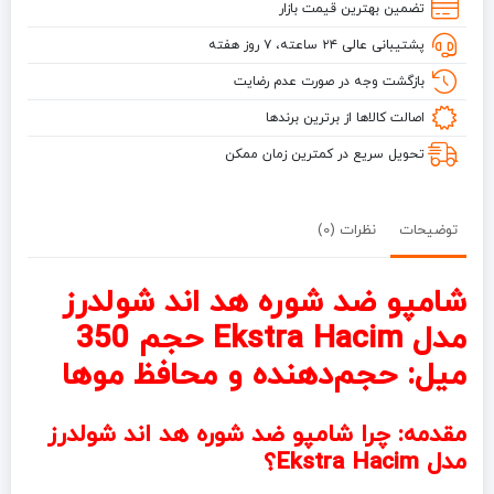
تضمین بهترین قیمت بازار
&
پشتیبانی عالی ۲۴ ساعته، ۷ روز هفته
Shoulders
مدل
بازگشت وجه در صورت عدم رضایت
Ekstra
اصالت کالاها از برترین برندها
Hacim
حجم
تحویل سریع در کمترین زمان ممکن
350
میل
توضیحات
نظرات (0)
شامپو ضد شوره هد اند شولدرز
مدل Ekstra Hacim حجم 350
میل: حجم‌دهنده و محافظ موها
مقدمه: چرا شامپو ضد شوره هد اند شولدرز
مدل Ekstra Hacim؟