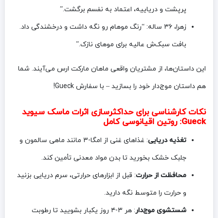
پرپشت و دریاییه، اعتماد به نفسم برگشت.”
زهرا، ۳۶ ساله: “رنگ موهام رو نگه داشت و درخشندگی داد.
بافت سبک‌ش عالیه برای موهای نازک.”
این داستان‌ها، از مشتریان واقعی ماهان مارکت ارس می‌آیند. شما
هم داستان موج‌دار خود را بسازید – با سفارش Gueck!
نکات کارشناسی برای حداکثرسازی اثرات ماسک سیوید
Gueck: روتین اقیانوسی کامل
تغذیه دریایی
: غذاهای غنی از امگا-۳ مانند ماهی سالمون و
جلبک خشک بخورید تا بدن مواد معدنی تأمین کند.
محافظت از حرارت
: قبل از ابزارهای حرارتی، سرم دریایی بزنید
و حرارت را متوسط نگه دارید.
شستشوی موج‌دار
: هر ۳-۴ روز یکبار بشویید تا رطوبت