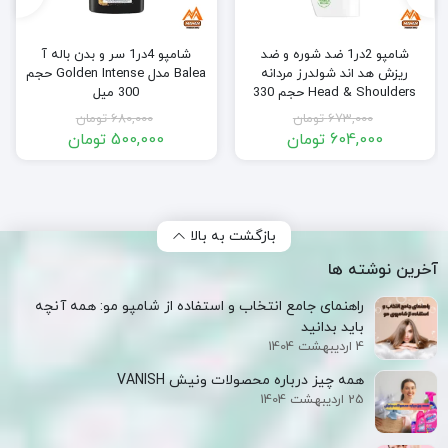
شامپو 2در1 ضد شوره و ضد
شامپو 4در1 سر و بدن باله آ
ریزش هد اند شولدرز مردانه
Balea مدل Golden Intense حجم
Head & Shoulders حجم 330
300 میل
میل
673,000
تومان
680,000
تومان
604,000
تومان
500,000
تومان
قیمت
قیمت
قیمت
قیمت
فعلی:
اصلی:
فعلی:
اصلی:
604,000 تومان.
673,000 تومان
500,000 تومان.
680,000 تومان
بود.
بود.
بازگشت به بالا
آخرین نوشته ها
راهنمای جامع انتخاب و استفاده از شامپو مو: همه آنچه
باید بدانید
4 اردیبهشت 1404
همه‌ چیز درباره محصولات ونیش VANISH
25 اردیبهشت 1404