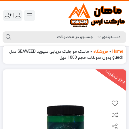
|
Home
»
فروشگاه
»
ماسک مو جلبک دریایی سیوید SEAWEED مدل
gueck بدون سولفات حجم 1000 میل
2
8
ت
خ
ف
ی
٪
ف