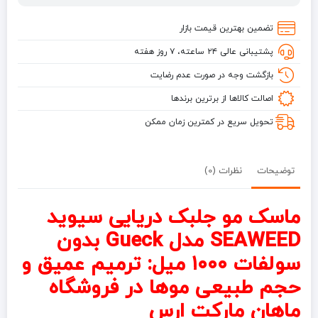
SEAWEED
مدل
تضمین بهترین قیمت بازار
gueck
پشتیبانی عالی ۲۴ ساعته، ۷ روز هفته
بدون
سولفات
بازگشت وجه در صورت عدم رضایت
حجم
اصالت کالاها از برترین برندها
1000
میل
تحویل سریع در کمترین زمان ممکن
توضیحات
نظرات (0)
ماسک مو جلبک دریایی سیوید
SEAWEED مدل Gueck بدون
سولفات ۱۰۰۰ میل: ترمیم عمیق و
حجم طبیعی موها در فروشگاه
ماهان مارکت ارس