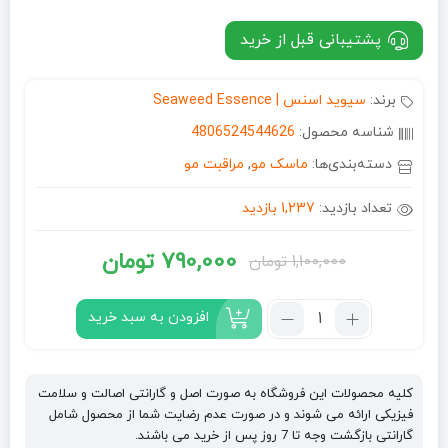
پشتیبانی قبل از خرید
برند:
سیوید اسنس | Seaweed Essence
شناسه محصول:
4806524544626
دسته‌بندی‌ها:
ماسک مو
,
مراقبت مو
تعداد بازدید:
1,237 بازدید
790,000
تومان
1,100,000
تومان
قیمت
قیمت
فعلی:
اصلی:
تعداد:
افزودن به سبد خرید
ماسک
790,000 تومان.
1,100,000 تومان
مو
بود.
جلبک
کلیه محصولات این فروشگاه به صورت اصل و گارانتی اصالت و سلامت
دریایی
فیزیکی ارائه می شوند و در صورت عدم رضایت شما از محصول شامل
سیوید
گارانتی بازگشت وجه تا 7 روز پس از خرید می باشند.