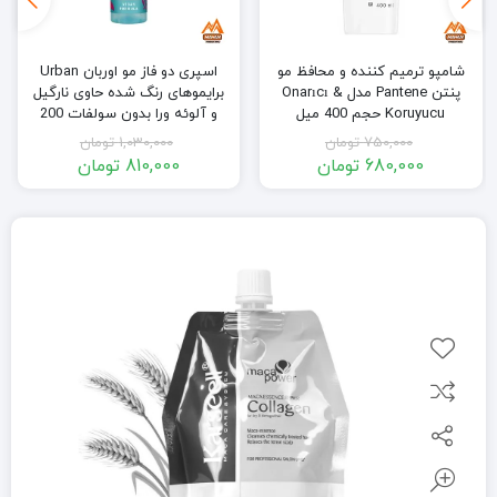
شامپو ترمیم کننده و محافظ مو
اسپری دو فاز مو اوربان Urban
پنتن Pantene مدل Onarıcı &
برایموهای رنگ شده حاوی نارگیل
Koruyucu حجم 400 میل
و آلوئه ورا بدون سولفات 200
میل
750,000
تومان
1,030,000
تومان
680,000
تومان
810,000
تومان
قیمت
قیمت
قیمت
قیمت
فعلی:
اصلی:
فعلی:
اصلی:
680,000 تومان.
750,000 تومان
810,000 تومان.
1,030,000 تومان
بود.
بود.