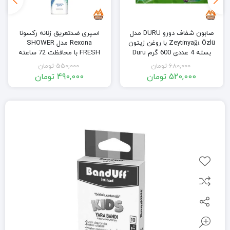
صابون شفاف دورو DURU مدل
اسپری ضدتعریق زنانه رکسونا
Zeytinyağı Özlü با روغن زیتون
Rexona مدل SHOWER
بسته 4 عددی 600 گرم Duru
FRESH با محافظت 72 ساعته
Zeytinyağı Özlü Duş Sabunu
حجم 200 میل
680,000
تومان
550,000
تومان
4×150 600gr
520,000
تومان
490,000
تومان
قیمت
قیمت
قیمت
قیمت
فعلی:
اصلی:
فعلی:
اصلی:
520,000 تومان.
680,000 تومان
490,000 تومان.
550,000 تومان
بود.
بود.