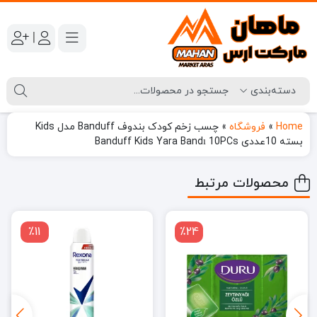
|
Home
»
فروشگاه
»
چسب زخم کودک بندوف Banduff مدل Kids
بسته 10عددی Banduff Kids Yara Bandı 10PCs
محصولات مرتبط
٪11
٪24